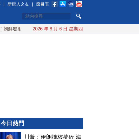
賽
|
新唐人之友
|
節目表
鮮發射彈道導彈 落日本EEZ外
2026 年 8 月 6 日 星期四
紅海戰火續升溫 也門胡塞武裝
今日熱門
川普：伊朗擁核夢碎 海