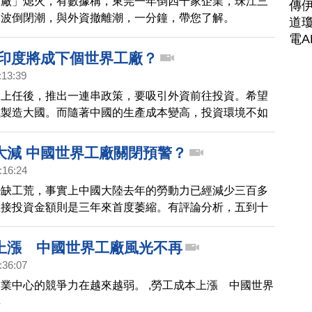
工廠」熄火，有數據稱，東莞一年倒四千家企業，珠江三
傳
二波倒閉潮，與外資撤離潮，一分鐘，帶您了解。
道瓊
電A
 印度將成下個世界工廠？
:13:39
迪上任後，推出一連串政策，要吸引外資前往投資。希望
成製造大國。而隨著中國的生產成本變高，投資環境不如
許多大廠紛紛前進印度。
大減 中國世界工廠關閉預警？
:16:24
怨缺工荒，事實上中國大陸去年的勞動力已經減少三百多
直接投資金額則是三年來首度萎縮。有評論分析，五到十
就會失去「世界工廠」地位。不少台商表示，已經準備出
國家。
上漲 中國世界工廠風光不再
:36:07
業中心的競爭力在越來越弱。 ,勞工成本上漲 中國世界
再