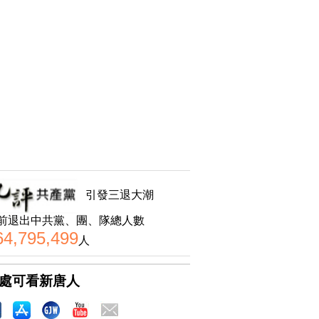
引發三退大潮
前退出中共黨、團、隊總人數
64,795,499
人
處可看新唐人