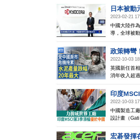
日本被動
2023-02-21 17
中國大陸作
導，全球被動
限制中國大
將生產轉移
政策轉彎
2022-10-03 18
MSCI
英國新任首
+清零 
消年收入超過
棟大樓動
印度MSC
2022-10-03 17
中國製造工
設計畫（Gat
圖取代中國成
出原先預算，因
宏碁發揮