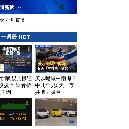
晚 7:00 首播
一週最 HOT
伊開戰後共機連
美以嚇壞中南海？
沒擾台 學者析
中共罕見5天「零
失主因
共機」擾台