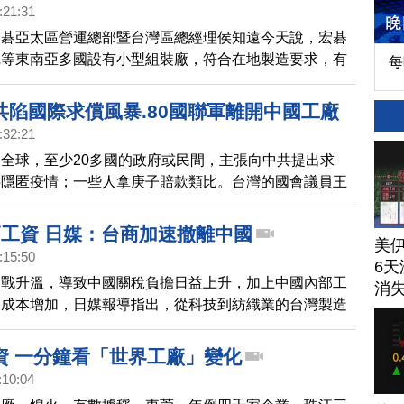
使命是在不超支時間、成本的情況下實施這項計畫，讓全
:21:31
度作為製造中心。另外，MSCI印度指數第3季漲幅超越
宏碁亞太區營運總部暨台灣區總經理侯知遠今天說，宏碁
10%，反觀中共在清零政策下，下跌23%。而被稱做
尼等東南亞多國設有小型組裝廠，符合在地製造要求，有
每
國」的印度，作為有吸引力的替代選擇，可望成
年遞延的商用標案，今年第1季在印度、菲律賓、越南營
新高。
共陷國際求償風暴.80國聯軍離開中國工廠
:32:21
全球，至少20多國的政府或民間，主張向中共提出求
共隱匿疫情；一些人拿庚子賠款類比。台灣的國會議員王
日指出，有所不同，現在是「80國聯軍」要離開中國這個
重點在後續世界經濟局勢的改變，值得觀察。
高工資 日媒：台商加速撤離中國
美
:15:50
6天
易戰升溫，導致中國關稅負擔日益上升，加上中國內部工
消
力成本增加，日媒報導指出，從科技到紡織業的台灣製造
推動撤離中國，尋求新的生產據點。
資 一分鐘看「世界工廠」變化
:10:04