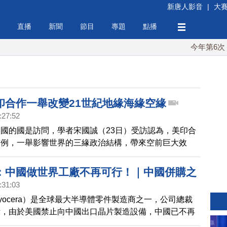
新唐人影音
|
大
直播
新聞
節目
專題
點播
今年第6次！朝
印合作一舉改變21世紀地緣海緣空緣
:27:52
國的國是訪問，學者宋國誠（23日）受訪認為，美印合
前例，一舉影響世界的三緣政治結構，帶來空前巨大效
：中國做世界工廠不再可行！｜中國併購之
:31:03
聯 為大陸科技業帶來寒意｜美擬禁人機介面
yocera）是全球最大半導體零件製造商之一，公司總裁
｜普發現金條例立院三讀過關
示，由於美國禁止向中國出口晶片製造設備，中國已不再
品製造並出口的工廠基地。