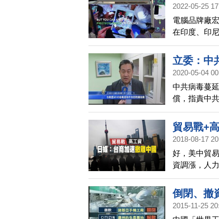
示，政府的
2022-05-25 17
球企業選擇印
電腦品牌廠
中國，上漲近
在印度、印
「下一個中
利爭取過去2
收都創歷史
立委：中
2020-05-04 00
中共病毒蔓延
償，指責中
定宇4月29
世界工廠，
貿易戰+
2018-08-17 20
好，美中貿
資調漲，人
商，將加速
倒閉、撤
2015-11-25 20