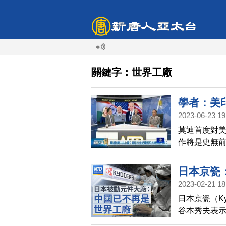
關鍵字：世界工廠
學者：美
2023-06-23 19
莫迪首度對美
作將是史無
應。
日本京瓷
2023-02-21 18
王包凡失
日本京瓷（K
技術輸中
谷本秀夫表
適合作為產