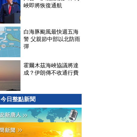
峽即將恢復通航
白海豚颱風最快週五海
警 父親節中部以北防雨
彈
霍爾木茲海峽協議將達
成？伊朗傳不收通行費
今日整點新聞