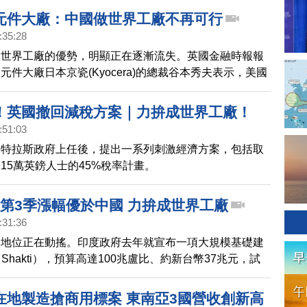
元件大廠：中國做世界工廠不再可行
:35:28
為世界工廠的優勢，明顯正在逐漸流失。英國金融時報報
元件大廠日本京瓷(Kyocera)的總裁谷本秀夫表示，美國
陸獲取先進技術，正扼殺中國作為世界工廠的條件。京瓷
離開中國到其他地區，並在日本境內投資設廠。
！英國撤回減稅方案｜力拚成世界工廠！
:51:03
印度指數第3季漲幅優於中國｜中國房產危機
相特拉斯政府上任後，提出一系列刺激經濟方案，包括取
拖累全球水泥產量｜進駐亞灣夯！高軟二期首
15萬英鎊人士的45%稅率計畫。
工
I第3季漲幅優於中國 力拚成世界工廠
:31:36
廠地位正在動搖。印度政府去年就宣布一項大規模基礎建
i Shakti），預算高達100兆盧比、約新台幣37兆元，試
為世界工廠。外媒《彭博》報導，儘管4分之1的計畫超
此被延後，但印度官員米納（Amrit Lal Meena）表
在地製造搶商用標案 東南亞3國營收創新高