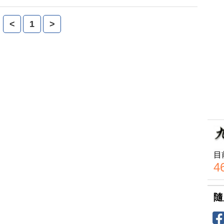
<
1
>
目
4
隨