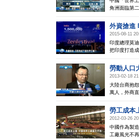
中國「世界
角洲面臨第
外資搶進
2015-08-11 20
印度總理莫
把印度打造
從前，也讓
勞動人口
2013-02-18 21
大陸台商抱
萬人，外商
年內，中國
走到東南亞
勞工成本
2012-03-26 20
中國作為製造
工廠風光不