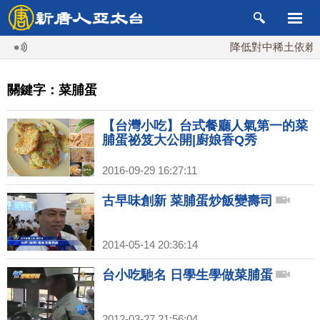
降低對中稀土依賴 川
關鍵字：菜脯蛋
【台灣小吃】台式餐廳人氣第一的菜
脯蛋祕笈大公開|廚娘香Q秀
2016-09-29 16:27:11
古早味創新 菜脯蛋炒飯變壽司
2014-05-14 20:36:14
台小吃馳名 日學生學做菜脯蛋
2012-03-27 21:56:04