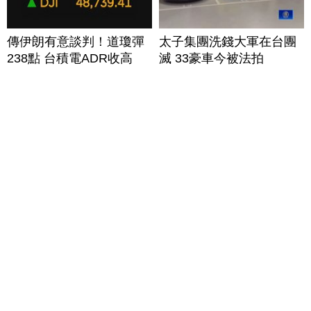
傳伊朗有意談判！道瓊彈
太子集團洗錢大軍在台團
238點 台積電ADR收高
滅 33豪車今被法拍