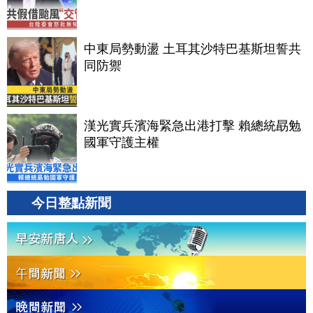
中東局勢動盪 土耳其沙特巴基斯坦誓共
同防禦
漢光實兵濱海緊急出港打擊 賴總統勗勉
國軍守護主權
今日整點新聞