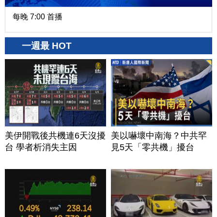
每晚 7:00 首播
一週最 HOT
美伊開戰後共機連6天沒擾
美以嚇壞中南海？中共罕
台 學者析消失主因
見5天「零共機」擾台