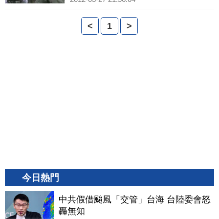
<
1
>
今日熱門
中共假借颱風「交管」台海 台陸委會怒
轟無知