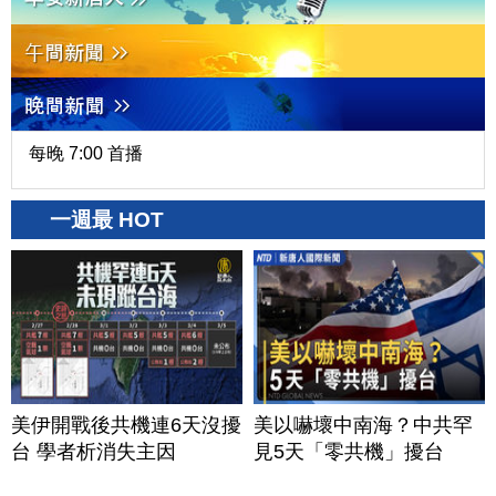
每晚 7:00 首播
一週最 HOT
美伊開戰後共機連6天沒擾
美以嚇壞中南海？中共罕
台 學者析消失主因
見5天「零共機」擾台