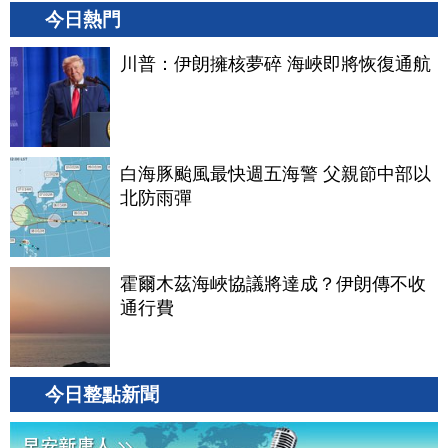
今日熱門
川普：伊朗擁核夢碎 海峽即將恢復通航
白海豚颱風最快週五海警 父親節中部以
北防雨彈
霍爾木茲海峽協議將達成？伊朗傳不收
通行費
今日整點新聞