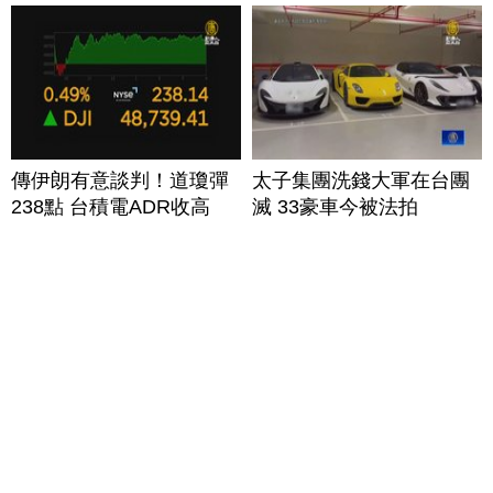
傳伊朗有意談判！道瓊彈
太子集團洗錢大軍在台團
238點 台積電ADR收高
滅 33豪車今被法拍