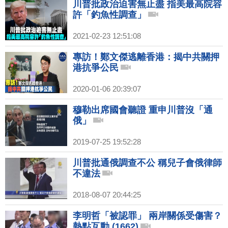
川普批政治迫害無止盡 指美最高院容
許「釣魚性調查」
2021-02-23 12:51:08
專訪！鄭文傑逃離香港：揭中共關押
港抗爭公民
2020-01-06 20:39:07
穆勒出席國會聽證 重申川普沒「通
俄」
2019-07-25 19:52:28
川普批通俄調查不公 稱兒子會俄律師
不違法
2018-08-07 20:44:25
李明哲「被認罪」 兩岸關係受傷害？
熱點互動 (1662)