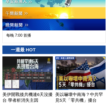
每晚 7:00 首播
一週最 HOT
美伊開戰後共機連6天沒擾
美以嚇壞中南海？中共罕
台 學者析消失主因
見5天「零共機」擾台