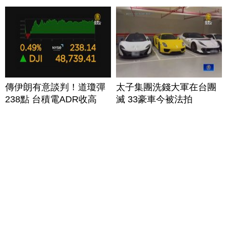
傳伊朗有意談判！道瓊彈
太子集團洗錢大軍在台團
238點 台積電ADR收高
滅 33豪車今被法拍