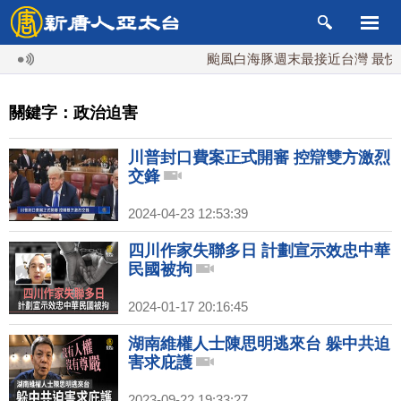
颱風白海豚週末最接近台灣 最快9
關鍵字：政治迫害
川普封口費案正式開審 控辯雙方激烈
交鋒
2024-04-23 12:53:39
四川作家失聯多日 計劃宣示效忠中華
民國被拘
2024-01-17 20:16:45
湖南維權人士陳思明逃來台 躲中共迫
害求庇護
2023-09-22 19:33:27