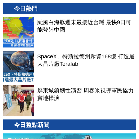
今日熱門
颱風白海豚週末最接近台灣 最快9日可
能登陸中國
SpaceX、特斯拉德州斥資168億 打造最
大晶片廠Terafab
屏東城鎮韌性演習 周春米視導軍民協力
實地操演
今日整點新聞