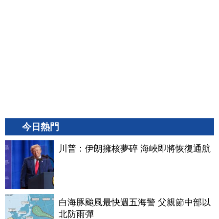
今日熱門
川普：伊朗擁核夢碎 海峽即將恢復通航
白海豚颱風最快週五海警 父親節中部以
北防雨彈