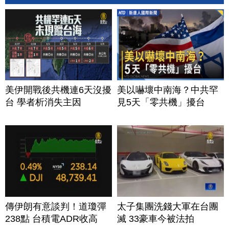
美伊開戰後共機連6天沒擾
美以嚇壞中南海？中共罕
台 學者析消失主因
見5天「零共機」擾台
傳伊朗有意談判！道瓊彈
太子集團洗錢大軍在台團
238點 台積電ADR收高
滅 33豪車今被法拍