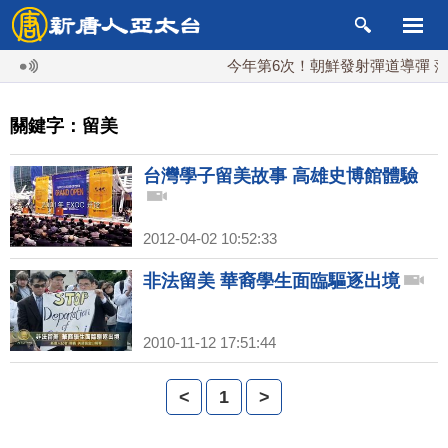
今年第6次！朝鮮發射彈道導彈 落日
關鍵字：留美
台灣學子留美故事 高雄史博館體驗
2012-04-02 10:52:33
非法留美 華裔學生面臨驅逐出境
2010-11-12 17:51:44
<
1
>