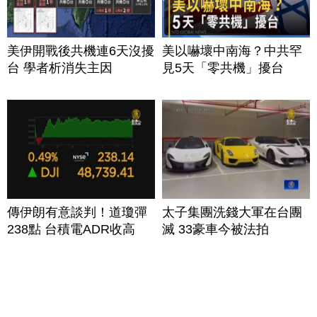
美伊開戰後共機連6天沒擾
美以嚇壞中南海？中共罕
台 學者析消失主因
見5天「零共機」擾台
傳伊朗有意談判！道瓊彈
太子集團洗錢大軍在台團
238點 台積電ADR收高
滅 33豪車今被法拍