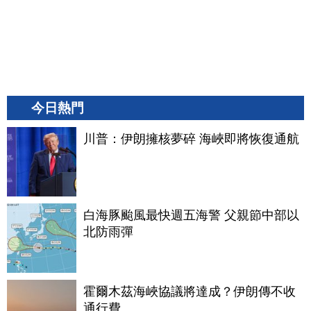
今日熱門
川普：伊朗擁核夢碎 海峽即將恢復通航
白海豚颱風最快週五海警 父親節中部以
北防雨彈
霍爾木茲海峽協議將達成？伊朗傳不收
通行費