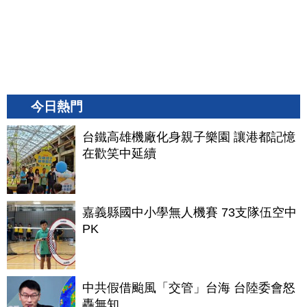
今日熱門
台鐵高雄機廠化身親子樂園 讓港都記憶
在歡笑中延續
嘉義縣國中小學無人機賽 73支隊伍空中
PK
中共假借颱風「交管」台海 台陸委會怒
轟無知