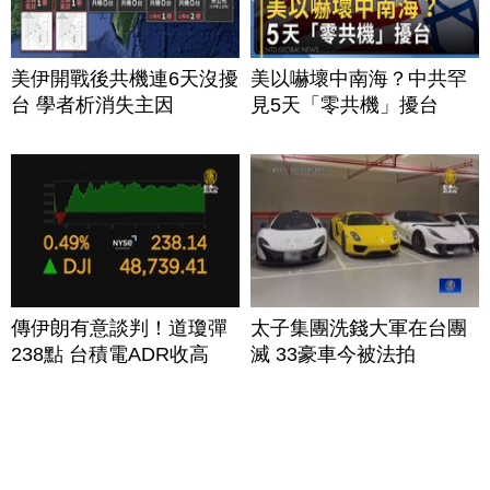
美伊開戰後共機連6天沒擾
美以嚇壞中南海？中共罕
台 學者析消失主因
見5天「零共機」擾台
傳伊朗有意談判！道瓊彈
太子集團洗錢大軍在台團
238點 台積電ADR收高
滅 33豪車今被法拍