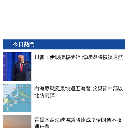
今日熱門
川普：伊朗擁核夢碎 海峽即將恢復通航
白海豚颱風最快週五海警 父親節中部以
北防雨彈
霍爾木茲海峽協議將達成？伊朗傳不收
通行費