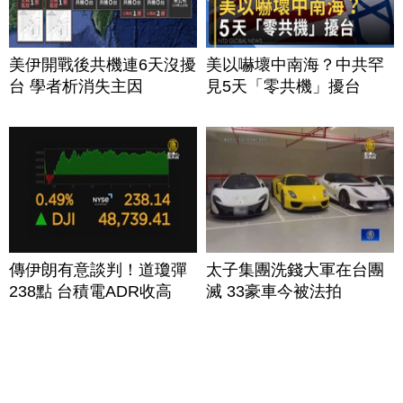
美伊開戰後共機連6天沒擾
美以嚇壞中南海？中共罕
台 學者析消失主因
見5天「零共機」擾台
傳伊朗有意談判！道瓊彈
太子集團洗錢大軍在台團
238點 台積電ADR收高
滅 33豪車今被法拍