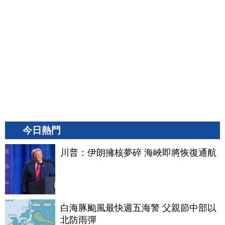
今日熱門
川普：伊朗擁核夢碎 海峽即將恢復通航
白海豚颱風最快週五海警 父親節中部以
北防雨彈