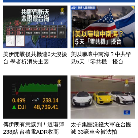
美伊開戰後共機連6天沒擾
美以嚇壞中南海？中共罕
台 學者析消失主因
見5天「零共機」擾台
傳伊朗有意談判！道瓊彈
太子集團洗錢大軍在台團
238點 台積電ADR收高
滅 33豪車今被法拍