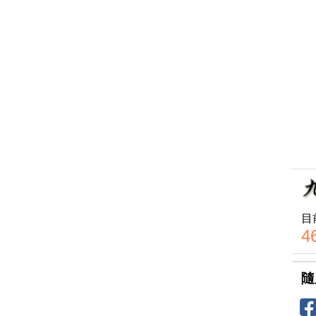
目
4
隨