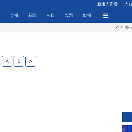
新唐人影音
|
大
直播
新聞
節目
專題
點播
今年第6次！
<
1
>