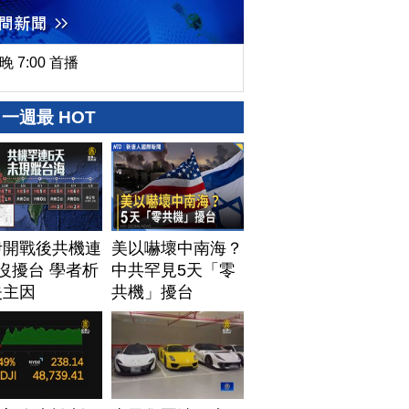
晚 7:00 首播
一週最 HOT
伊開戰後共機連
美以嚇壞中南海？
沒擾台 學者析
中共罕見5天「零
失主因
共機」擾台