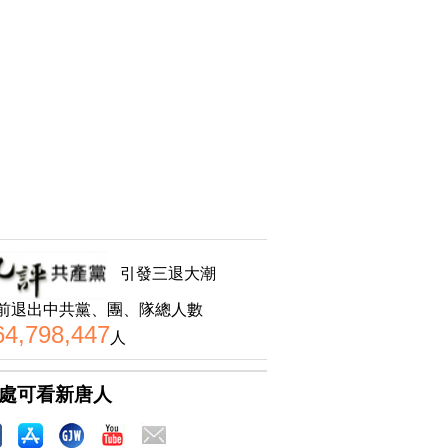
引發三退大潮
前退出中共黨、團、隊總人數
64,798,447
人
處可看新唐人