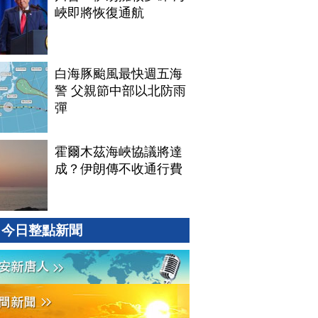
峽即將恢復通航
白海豚颱風最快週五海
警 父親節中部以北防雨
彈
霍爾木茲海峽協議將達
成？伊朗傳不收通行費
今日整點新聞