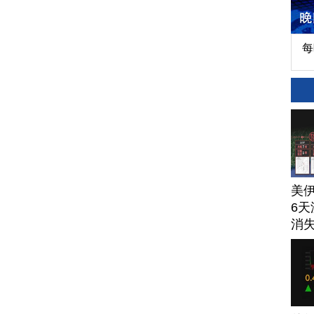
每
美
6天
消