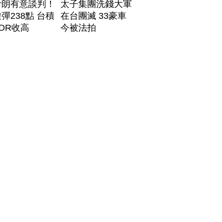
伊朗有意談判！
太子集團洗錢大軍
彈238點 台積
在台團滅 33豪車
DR收高
今被法拍