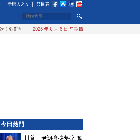
賽
|
新唐人之友
|
節目表
朝鮮發射彈道導彈 落日本EEZ外
2026 年 8 月 6 日 星期四
紅海戰火續升溫 也門胡塞武
今日熱門
川普：伊朗擁核夢碎 海