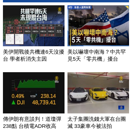
美伊開戰後共機連6天沒擾
美以嚇壞中南海？中共罕
台 學者析消失主因
見5天「零共機」擾台
傳伊朗有意談判！道瓊彈
太子集團洗錢大軍在台團
238點 台積電ADR收高
滅 33豪車今被法拍