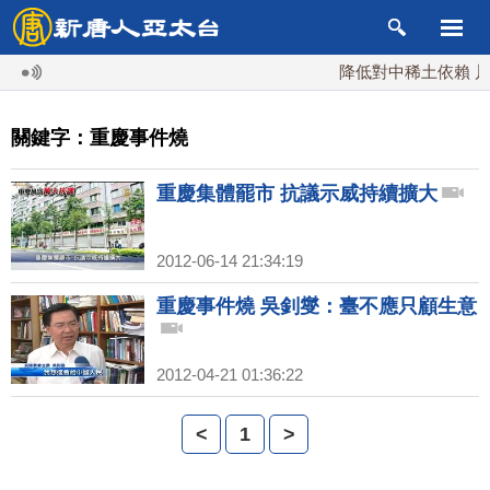
降低對中稀土依賴 川普
關鍵字：重慶事件燒
重慶集體罷市 抗議示威持續擴大
2012-06-14 21:34:19
重慶事件燒 吳釗燮：臺不應只顧生意
2012-04-21 01:36:22
<
1
>