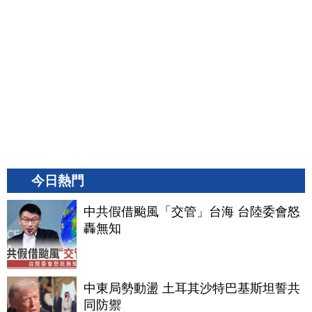
今日熱門
中共假借颱風「交管」台海 台陸委會怒
轟無知
中東局勢動盪 土耳其沙特巴基斯坦誓共
同防禦