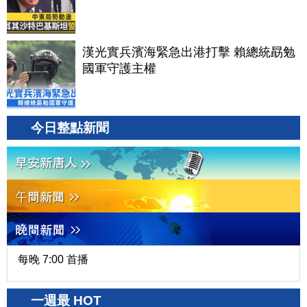
漢光實兵濱海緊急出港打擊 賴總統勗勉
國軍守護主權
今日整點新聞
每晚 7:00 首播
一週最 HOT