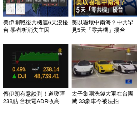
美伊開戰後共機連6天沒擾
美以嚇壞中南海？中共罕
台 學者析消失主因
見5天「零共機」擾台
傳伊朗有意談判！道瓊彈
太子集團洗錢大軍在台團
238點 台積電ADR收高
滅 33豪車今被法拍