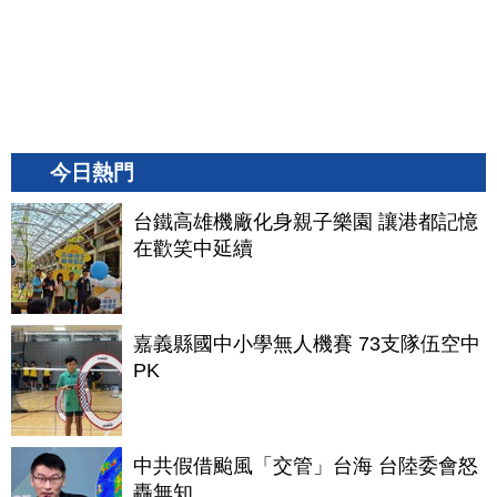
今日熱門
台鐵高雄機廠化身親子樂園 讓港都記憶
在歡笑中延續
嘉義縣國中小學無人機賽 73支隊伍空中
PK
中共假借颱風「交管」台海 台陸委會怒
轟無知