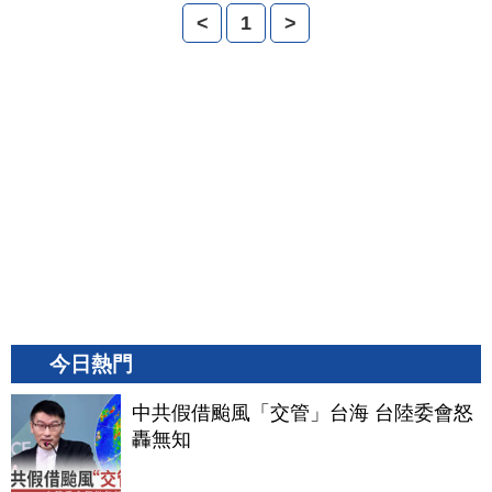
<
1
>
今日熱門
中共假借颱風「交管」台海 台陸委會怒
轟無知