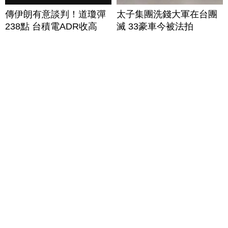
傳伊朗有意談判！道瓊彈
太子集團洗錢大軍在台團
238點 台積電ADR收高
滅 33豪車今被法拍