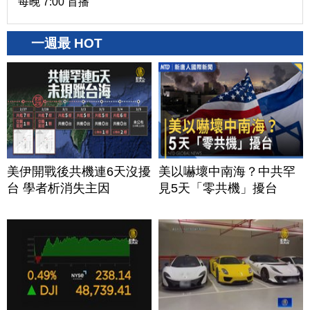
每晚 7:00 首播
一週最 HOT
美伊開戰後共機連6天沒擾
美以嚇壞中南海？中共罕
台 學者析消失主因
見5天「零共機」擾台