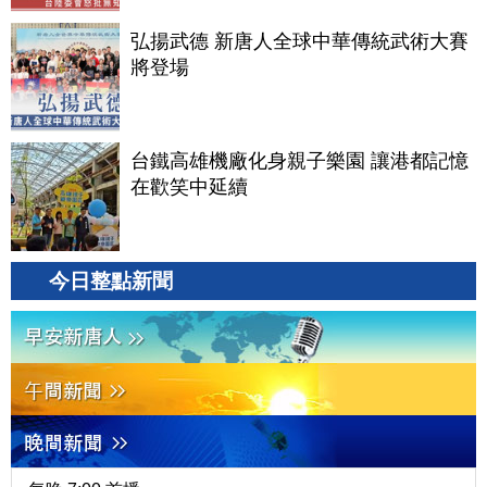
弘揚武德 新唐人全球中華傳統武術大賽
將登場
台鐵高雄機廠化身親子樂園 讓港都記憶
在歡笑中延續
今日整點新聞