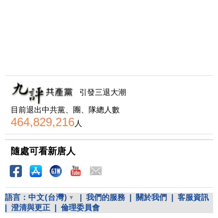
引發三退大潮
目前退出中共黨、團、隊總人數
464,829,216
人
隨處可看新唐人
語言：
中文(台灣)
|
我們的服務
|
關於我們
|
客服資訊
|
澄清與更正
|
倫理委員會