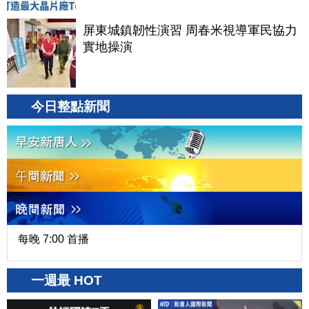
屏東城鎮韌性演習 周春米視導軍民協力
實地操演
今日整點新聞
每晚 7:00 首播
一週最 HOT