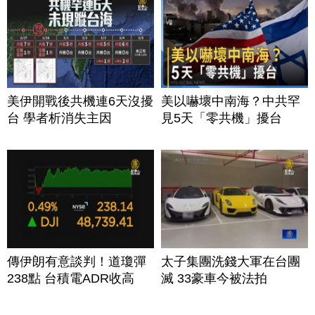
美伊開戰後共機連6天沒擾
美以嚇壞中南海？中共罕
台 學者析消失主因
見5天「零共機」擾台
傳伊朗有意談判！道瓊彈
太子集團洗錢大軍在台團
238點 台積電ADR收高
滅 33豪車今被法拍