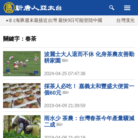
颱風白海豚週末最接近台灣 最快9日可能登陸中國
台灣漢光首結
關鍵字：春茶
波麗士大人退而不休 化身茶農友善勤
耕家園
2024-04-25 07:47:38
採茶人必吃！ 嘉義太和豐盛大便當一
個60元
2019-04-09 21:39:59
雨水少 茶農：台灣春茶今年產量驟減
二成
2019-04-08 21:40:18