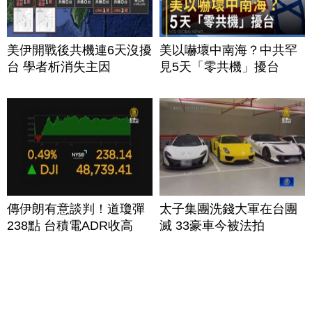
美伊開戰後共機連6天沒擾
美以嚇壞中南海？中共罕
台 學者析消失主因
見5天「零共機」擾台
傳伊朗有意談判！道瓊彈
太子集團洗錢大軍在台團
238點 台積電ADR收高
滅 33豪車今被法拍