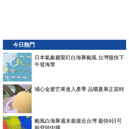
今日熱門
日本氣象廳緊盯白海豚颱風 台灣最快下
午發海警
埔心金蜜芒果進入產季 品嚐夏果正當時
颱風白海豚週末最接近台灣 最快9日可
能登陸中國