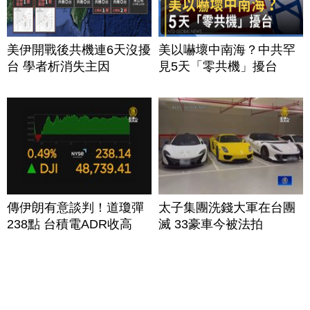
美伊開戰後共機連6天沒擾
美以嚇壞中南海？中共罕
台 學者析消失主因
見5天「零共機」擾台
傳伊朗有意談判！道瓊彈
太子集團洗錢大軍在台團
238點 台積電ADR收高
滅 33豪車今被法拍