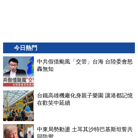
今日熱門
中共假借颱風「交管」台海 台陸委會怒
轟無知
台鐵高雄機廠化身親子樂園 讓港都記憶
在歡笑中延續
中東局勢動盪 土耳其沙特巴基斯坦誓共
同防禦