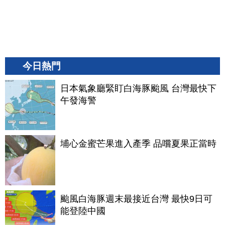
今日熱門
日本氣象廳緊盯白海豚颱風 台灣最快下
午發海警
埔心金蜜芒果進入產季 品嚐夏果正當時
颱風白海豚週末最接近台灣 最快9日可
能登陸中國