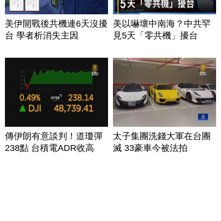
美伊開戰後共機連6天沒擾
美以嚇壞中南海？中共罕
台 學者析消失主因
見5天「零共機」擾台
傳伊朗有意談判！道瓊彈
太子集團洗錢大軍在台團
238點 台積電ADR收高
滅 33豪車今被法拍