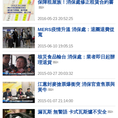
保障租屋族！消保處修正租賃合約書
2016-05-23 20:52:25
MERS疫情升溫 消保處：退團退費從
寬
2015-06-10 19:05:15
核災食品輸台 消保處：業者即日起辦
理退貨
2015-03-27 20:03:32
江蕙封麥搶票爆衝突 消保官查售票與
黃牛
2015-01-07 21:14:00
漏瓦斯 無警語 卡式瓦斯爐不安全