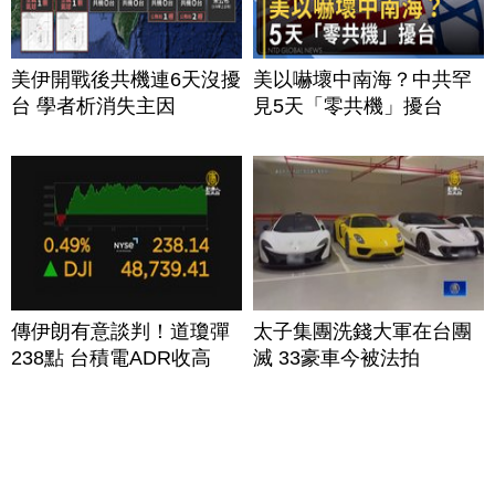
美伊開戰後共機連6天沒擾
美以嚇壞中南海？中共罕
台 學者析消失主因
見5天「零共機」擾台
傳伊朗有意談判！道瓊彈
太子集團洗錢大軍在台團
238點 台積電ADR收高
滅 33豪車今被法拍