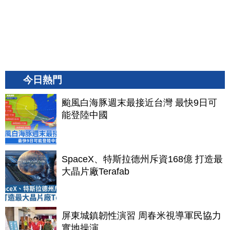
今日熱門
颱風白海豚週末最接近台灣 最快9日可
能登陸中國
SpaceX、特斯拉德州斥資168億 打造最
大晶片廠Terafab
屏東城鎮韌性演習 周春米視導軍民協力
實地操演