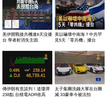
美伊開戰後共機連6天沒擾
美以嚇壞中南海？中共罕
台 學者析消失主因
見5天「零共機」擾台
傳伊朗有意談判！道瓊彈
太子集團洗錢大軍在台團
238點 台積電ADR收高
滅 33豪車今被法拍