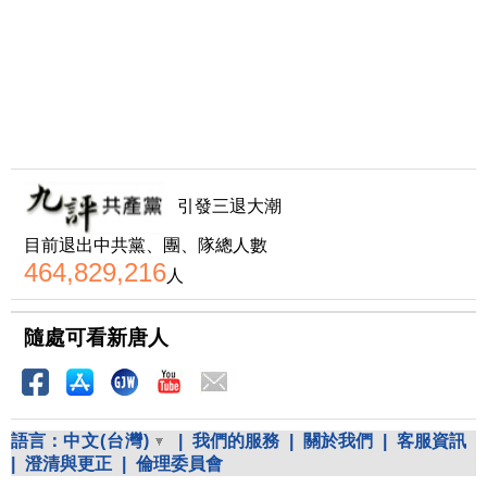
引發三退大潮
目前退出中共黨、團、隊總人數
464,829,216
人
隨處可看新唐人
語言：
中文(台灣)
|
我們的服務
|
關於我們
|
客服資訊
|
澄清與更正
|
倫理委員會