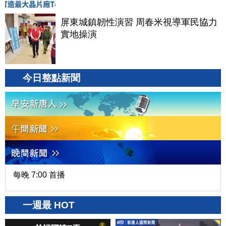
屏東城鎮韌性演習 周春米視導軍民協力
實地操演
今日整點新聞
每晚 7:00 首播
一週最 HOT