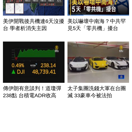
美伊開戰後共機連6天沒擾
美以嚇壞中南海？中共罕
台 學者析消失主因
見5天「零共機」擾台
傳伊朗有意談判！道瓊彈
太子集團洗錢大軍在台團
238點 台積電ADR收高
滅 33豪車今被法拍