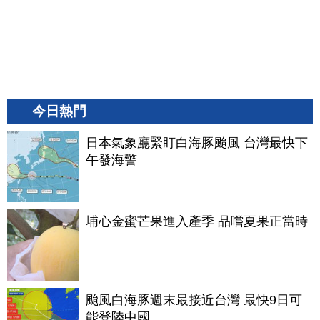
今日熱門
日本氣象廳緊盯白海豚颱風 台灣最快下
午發海警
埔心金蜜芒果進入產季 品嚐夏果正當時
颱風白海豚週末最接近台灣 最快9日可
能登陸中國