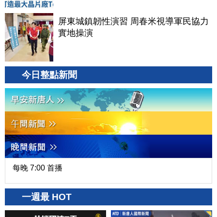
屏東城鎮韌性演習 周春米視導軍民協力
實地操演
今日整點新聞
每晚 7:00 首播
一週最 HOT