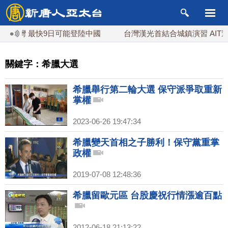
台灣 最快9日可能登陸中國
台灣漢光首結合城鎮演習 AIT
關鍵字：希臘大選
希臘舉行第二輪大選 保守派爭取重新
掌權
2023-06-26 19:47:34
希臘變天首相之子勝利！保守黨重掌
政權
2019-07-08 12:48:36
希臘留歐元區 台股慶祝行情漲逾百點
2012-06-18 21:13:22