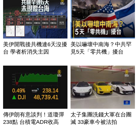
美伊開戰後共機連6天沒擾
美以嚇壞中南海？中共罕
台 學者析消失主因
見5天「零共機」擾台
傳伊朗有意談判！道瓊彈
太子集團洗錢大軍在台團
238點 台積電ADR收高
滅 33豪車今被法拍