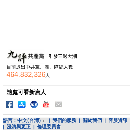
引發三退大潮
目前退出中共黨、團、隊總人數
464,832,326
人
隨處可看新唐人
語言：
中文(台灣)
|
我們的服務
|
關於我們
|
客服資訊
|
澄清與更正
|
倫理委員會