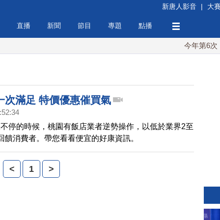
新唐人影音
|
大
直播
新聞
節目
專題
點播
今年第6次！朝
一次滿足 特價優惠催買氣
:52:34
不停的時候，桃園有飯店業者逆勢操作，以低於業界2至
回饋消費者。帶您看看便宜的好康資訊。
<
1
>