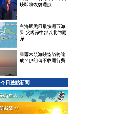
峽即將恢復通航
白海豚颱風最快週五海
警 父親節中部以北防雨
彈
霍爾木茲海峽協議將達
成？伊朗傳不收通行費
今日整點新聞