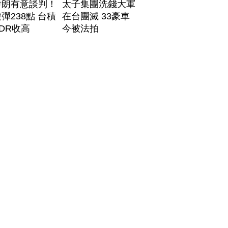
伊朗有意談判！
太子集團洗錢大軍
彈238點 台積
在台團滅 33豪車
DR收高
今被法拍