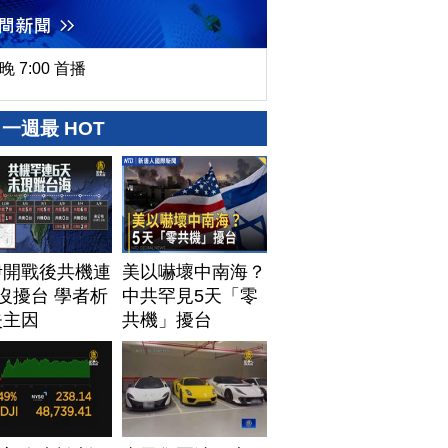
晚 7:00 首播
一週最 HOT
伊開戰後共機連
美以嚇壞中南海？
沒擾台 學者析
中共罕見5天「零
失主因
共機」擾台