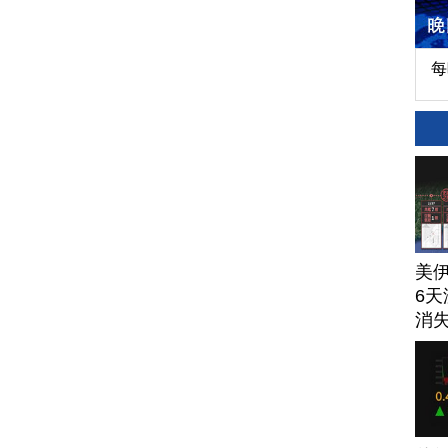
每
美
6天
消