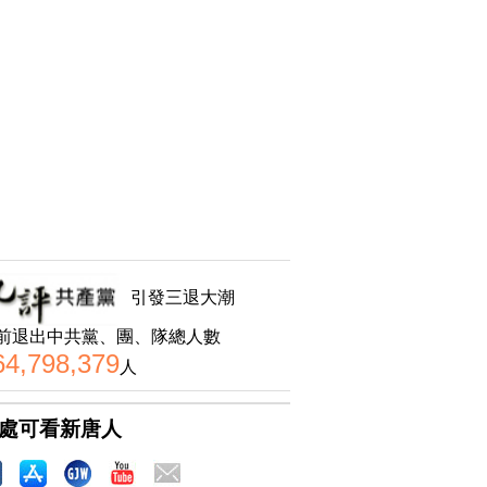
引發三退大潮
前退出中共黨、團、隊總人數
64,798,379
人
處可看新唐人