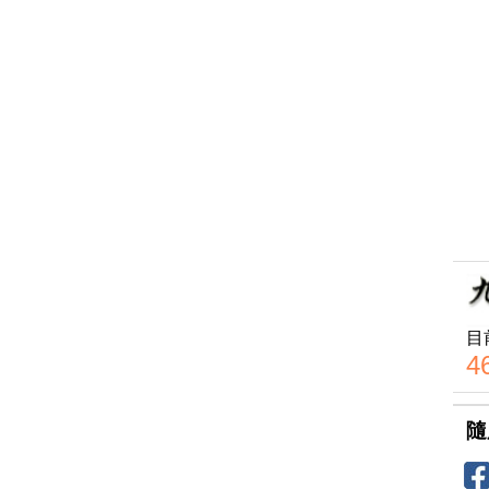
目
4
隨