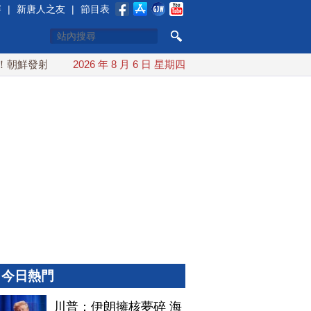
賽
|
新唐人之友
|
節目表
鮮發射彈道導彈 落日本EEZ外
2026 年 8 月 6 日 星期四
紅海戰火續升溫 也門胡塞武裝
今日熱門
川普：伊朗擁核夢碎 海