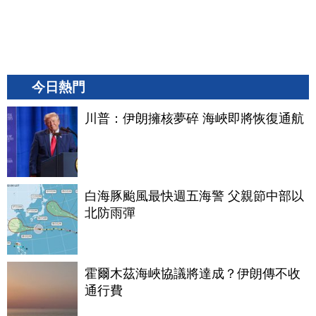
今日熱門
川普：伊朗擁核夢碎 海峽即將恢復通航
白海豚颱風最快週五海警 父親節中部以
北防雨彈
霍爾木茲海峽協議將達成？伊朗傳不收
通行費