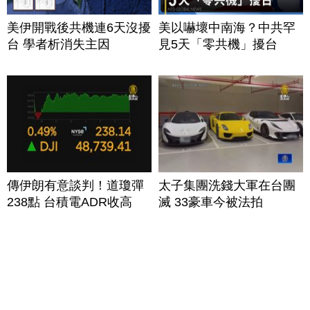
美伊開戰後共機連6天沒擾
美以嚇壞中南海？中共罕
台 學者析消失主因
見5天「零共機」擾台
傳伊朗有意談判！道瓊彈
太子集團洗錢大軍在台團
238點 台積電ADR收高
滅 33豪車今被法拍