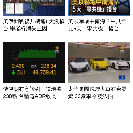
美伊開戰後共機連6天沒擾
美以嚇壞中南海？中共罕
台 學者析消失主因
見5天「零共機」擾台
傳伊朗有意談判！道瓊彈
太子集團洗錢大軍在台團
238點 台積電ADR收高
滅 33豪車今被法拍