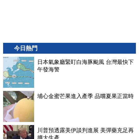
今日熱門
日本氣象廳緊盯白海豚颱風 台灣最快下
午發海警
埔心金蜜芒果進入產季 品嚐夏果正當時
川普預透露美伊談判進展 美彈藥充足再
擴大生產