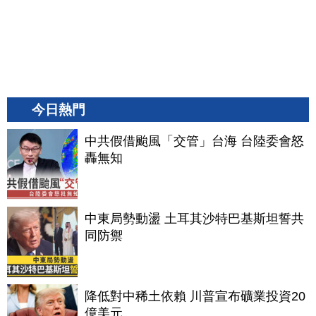
今日熱門
中共假借颱風「交管」台海 台陸委會怒
轟無知
中東局勢動盪 土耳其沙特巴基斯坦誓共
同防禦
降低對中稀土依賴 川普宣布礦業投資20
億美元