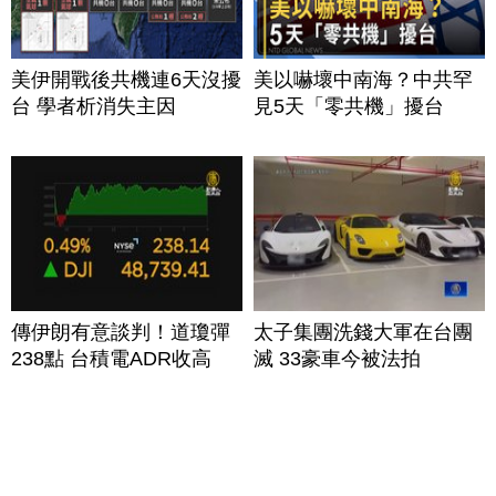
美伊開戰後共機連6天沒擾
美以嚇壞中南海？中共罕
台 學者析消失主因
見5天「零共機」擾台
傳伊朗有意談判！道瓊彈
太子集團洗錢大軍在台團
238點 台積電ADR收高
滅 33豪車今被法拍