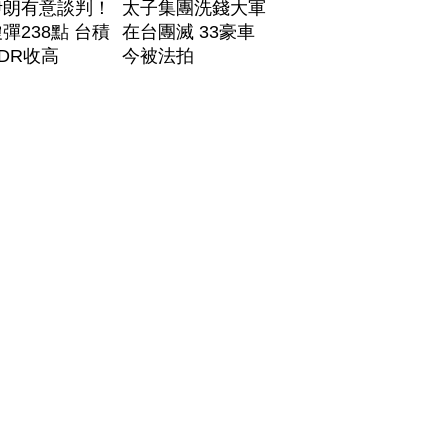
伊朗有意談判！
太子集團洗錢大軍
彈238點 台積
在台團滅 33豪車
DR收高
今被法拍