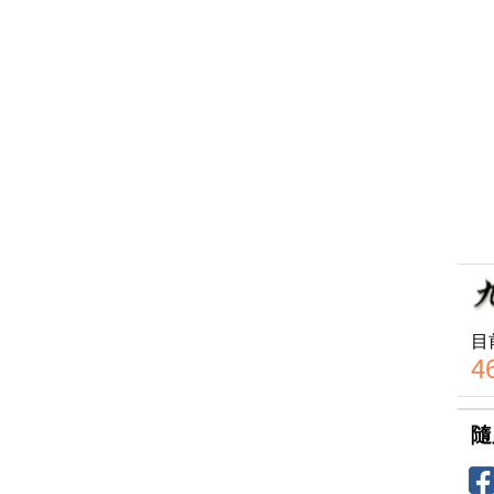
目
4
隨