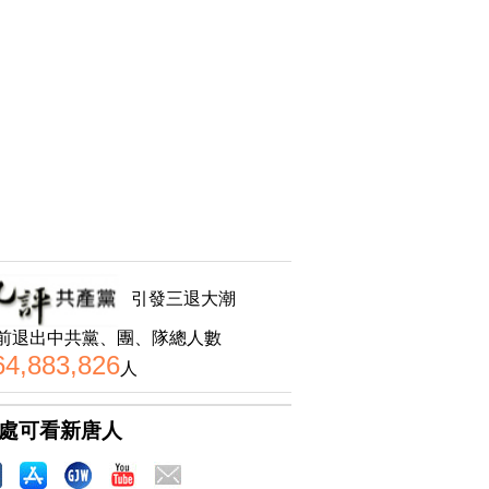
引發三退大潮
前退出中共黨、團、隊總人數
64,883,826
人
處可看新唐人