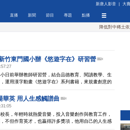
新唐人影音
|
大
直播
新聞
節目
專題
點播
降低對中稀土依賴 
 新竹東門國小辦《悠遊字在》研習營
:57:27
國小日前舉辦教師研習營，結合品德教育、閱讀教學、生
題，運用漢字動畫《悠遊字在》系列書籍，來規畫創意的
藉此來啟發學生的思維與視野。
湯華英 用人生感觸譜曲
:31:05
學校長，年輕時就熱愛音樂，投入音樂創作與教育工作，
涯，不但作育英才，也贏得許多獎項，他用自己的人生感
許多動人的曲子，透過鏡頭，一塊兒去看看這位音樂校長