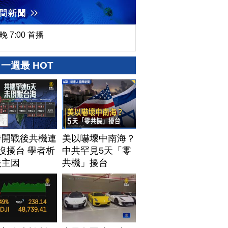
晚 7:00 首播
一週最 HOT
伊開戰後共機連
美以嚇壞中南海？
沒擾台 學者析
中共罕見5天「零
失主因
共機」擾台