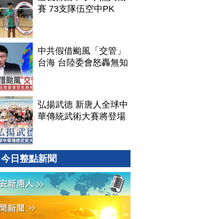
賽 73支隊伍空中PK
中共假借颱風「交管」
台海 台陸委會怒轟無知
弘揚武德 新唐人全球中
華傳統武術大賽將登場
今日整點新聞