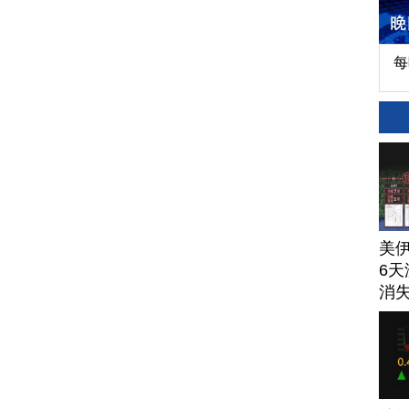
每
美
6天
消