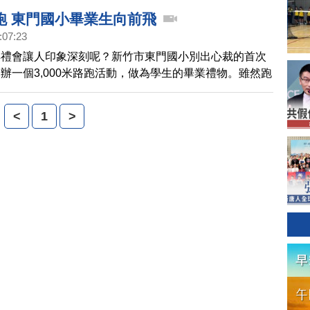
跑 東門國小畢業生向前飛
:07:23
典禮會讓人印象深刻呢？新竹市東門國小別出心裁的首次
辦一個3,000米路跑活動，做為學生的畢業禮物。雖然跑
是同學們 都覺得既開心又值得。
<
1
>