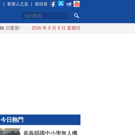
賽
|
新唐人之友
|
節目表
川普宣布礦業投資20億美元
2026 年 8 月 9 日 星期日
中東局勢動盪 土耳其沙特巴基斯
今日熱門
嘉義縣國中小學無人機