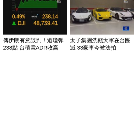
傳伊朗有意談判！道瓊彈
太子集團洗錢大軍在台團
238點 台積電ADR收高
滅 33豪車今被法拍