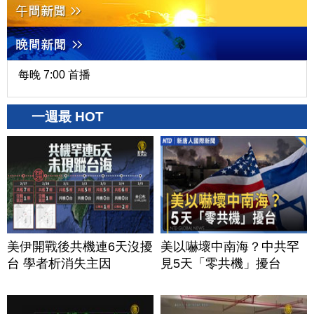
每晚 7:00 首播
一週最 HOT
美伊開戰後共機連6天沒擾
美以嚇壞中南海？中共罕
台 學者析消失主因
見5天「零共機」擾台