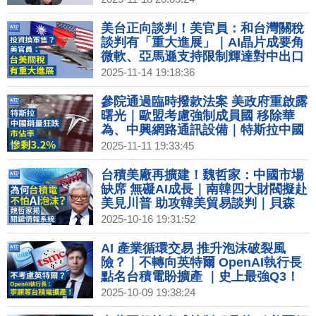
美台正向談判！美官員：和台灣關稅
談判有「重大進展」｜AI晶片成要角
微軟、亞馬遜支持限制輝達對中出口
｜暗示貨幣鬆綁？經濟學人：台幣遭
2025-11-14 19:18:36
低估居全球之冠｜中國經濟難掩疲弱
固定投資放緩、房地產危機加劇
參院通過臨時撥款法案 美政府重啟露
曙光｜歐盟考慮強制成員國 移除華
為、中興網路通訊設備｜特斯拉中國
銷售慘淡 市占率跌至3.2％｜賴清
2025-11-11 19:33:45
德：台美關稅談判差臨門一腳
台積美廠再擴建！魏哲家：中國市場
缺席 無礙AI成長｜南韓四大財閥擬赴
美見川普 助攻韓美貿易談判｜貝森
特：希望日本停止購買俄羅斯石油｜
2025-10-16 19:31:52
川普親口證實美中貿易戰開打
AI 產業循環交易 推升泡沫破裂風
險？｜不轉向英特爾 OpenAI執行長
點名台積電盼擴產 ｜史上最強Q3！
台積電9月營收公布｜輝達台灣總部
2025-10-09 19:38:24
卡關！經部盤點五大地點