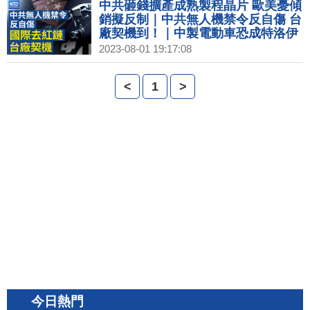
中共砸錢擴產成熟製程晶片 歐美憂傾
銷擬反制｜中共無人機禁令反自傷 台
廠契機到！｜中製電動車恐成特洛伊
木馬｜港交所新規上市申請不揭中國
2023-08-01 19:17:08
風險
<
1
>
今日熱門