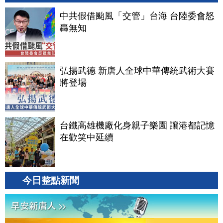
中共假借颱風「交管」台海 台陸委會怒
轟無知
弘揚武德 新唐人全球中華傳統武術大賽
將登場
台鐵高雄機廠化身親子樂園 讓港都記憶
在歡笑中延續
今日整點新聞