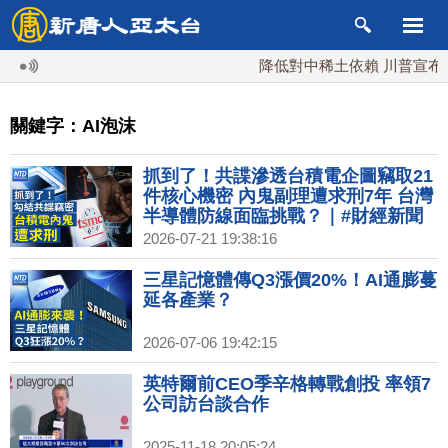
降低對中稀土依賴 川普宣布礦
關鍵字：AI泡沫
抓到了！共諜滲透台積電企圖竊取21
件核心機密 內鬼副理遭求刑7年 台灣
半導體防線面臨挑戰？｜#財經新聞
｜20260721(二)
2026-07-21 19:38:16
三星記憶體傳Q3漲價20%！AI通膨蔓
延各產業？
2026-07-06 19:42:15
英特爾前CEO季辛格轉戰創投 率領7
公司訪台談合作
2025-11-18 20:05:24