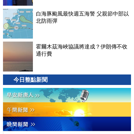
白海豚颱風最快週五海警 父親節中部以
北防雨彈
霍爾木茲海峽協議將達成？伊朗傳不收
通行費
今日整點新聞