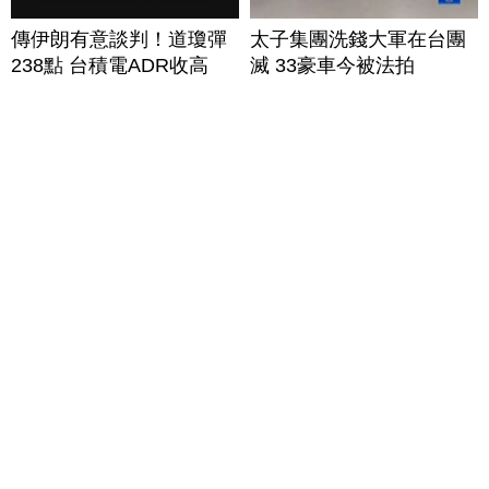
傳伊朗有意談判！道瓊彈
太子集團洗錢大軍在台團
238點 台積電ADR收高
滅 33豪車今被法拍