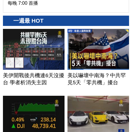
每晚 7:00 首播
一週最 HOT
美伊開戰後共機連6天沒擾
美以嚇壞中南海？中共罕
台 學者析消失主因
見5天「零共機」擾台