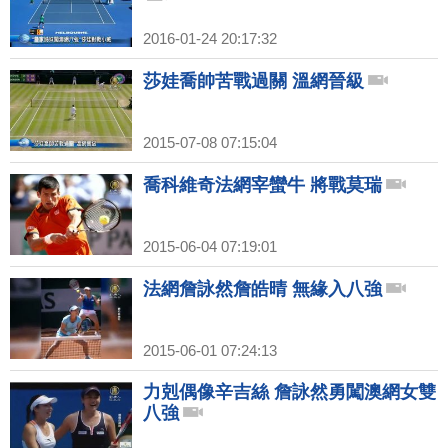
2016-01-24 20:17:32
莎娃喬帥苦戰過關 溫網晉級
2015-07-08 07:15:04
喬科維奇法網宰蠻牛 將戰莫瑞
2015-06-04 07:19:01
法網詹詠然詹皓晴 無緣入八強
2015-06-01 07:24:13
力剋偶像辛吉絲 詹詠然勇闖澳網女雙
八強