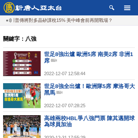
川普傳將對多晶矽課稅15% 美中峰會前再開戰場？
關鍵字：八強
世足8強出爐 歐洲5席 南美2席 非洲1
席
2022-12-07 12:58:44
世足8強全出爐！歐洲隊5席 摩洛哥大
黑馬
2022-12-07 07:28:25
高雄兩校HBL爭八強門票 陳其邁開球
為球員加油
2020-12-31 17:55:29