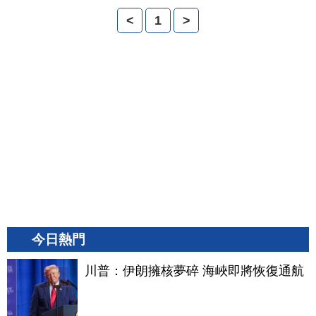
<
1
>
今日熱門
川普：伊朗擁核夢碎 海峽即將恢復通航