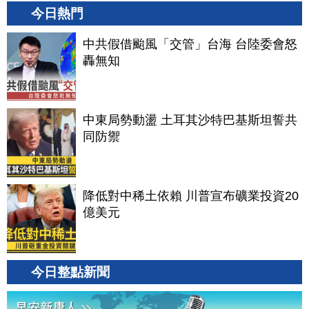
今日熱門
中共假借颱風「交管」台海 台陸委會怒
轟無知
中東局勢動盪 土耳其沙特巴基斯坦誓共
同防禦
降低對中稀土依賴 川普宣布礦業投資20
億美元
今日整點新聞