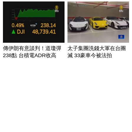
傳伊朗有意談判！道瓊彈
太子集團洗錢大軍在台團
238點 台積電ADR收高
滅 33豪車今被法拍