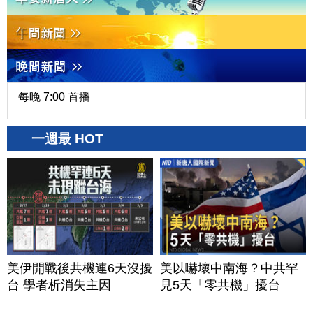
每晚 7:00 首播
一週最 HOT
美伊開戰後共機連6天沒擾
美以嚇壞中南海？中共罕
台 學者析消失主因
見5天「零共機」擾台