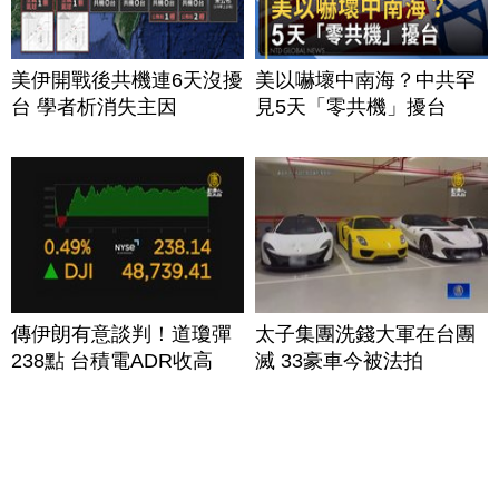
美伊開戰後共機連6天沒擾
美以嚇壞中南海？中共罕
台 學者析消失主因
見5天「零共機」擾台
傳伊朗有意談判！道瓊彈
太子集團洗錢大軍在台團
238點 台積電ADR收高
滅 33豪車今被法拍