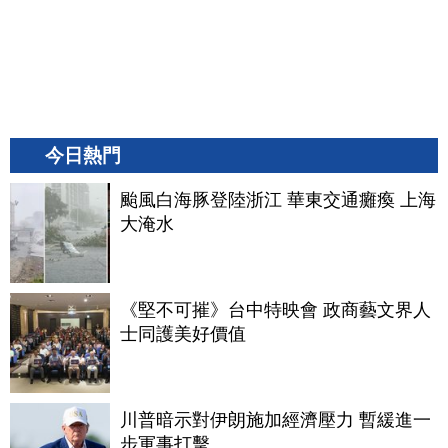
今日熱門
颱風白海豚登陸浙江 華東交通癱瘓 上海
大淹水
《堅不可摧》台中特映會 政商藝文界人
士同護美好價值
川普暗示對伊朗施加經濟壓力 暫緩進一
步軍事打擊