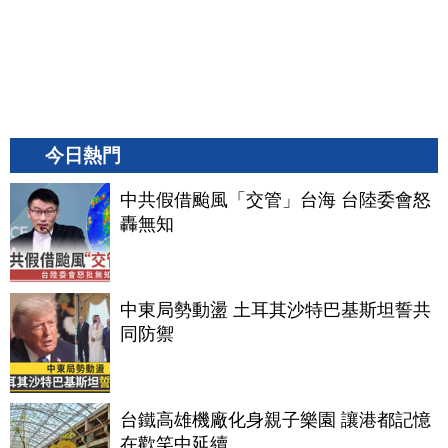
今日熱門
中共假借颱風「交管」台海 台陸委會怒
轟無知
中東局勢動盪 土耳其沙特巴基斯坦誓共
同防禦
台鐵高雄機廠化身親子樂園 讓港都記憶
在歡笑中延續