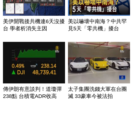
美伊開戰後共機連6天沒擾
美以嚇壞中南海？中共罕
台 學者析消失主因
見5天「零共機」擾台
傳伊朗有意談判！道瓊彈
太子集團洗錢大軍在台團
238點 台積電ADR收高
滅 33豪車今被法拍