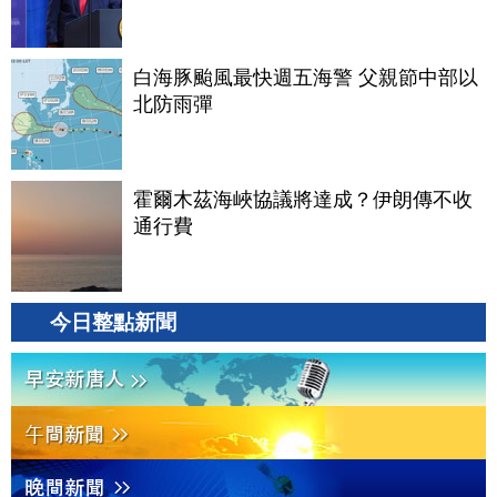
白海豚颱風最快週五海警 父親節中部以
北防雨彈
霍爾木茲海峽協議將達成？伊朗傳不收
通行費
今日整點新聞