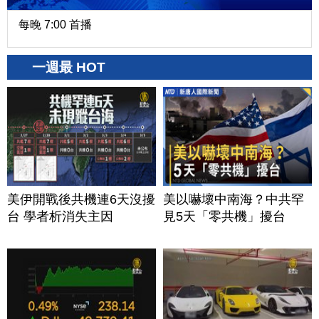
每晚 7:00 首播
一週最 HOT
美伊開戰後共機連6天沒擾
美以嚇壞中南海？中共罕
台 學者析消失主因
見5天「零共機」擾台