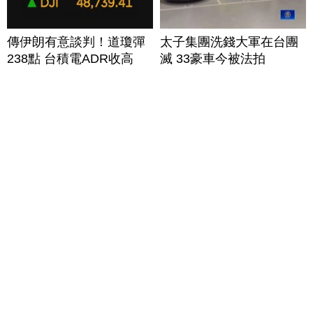
傳伊朗有意談判！道瓊彈
太子集團洗錢大軍在台團
238點 台積電ADR收高
滅 33豪車今被法拍