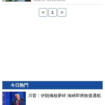
<
1
>
今日熱門
川普：伊朗擁核夢碎 海峽即將恢復通航