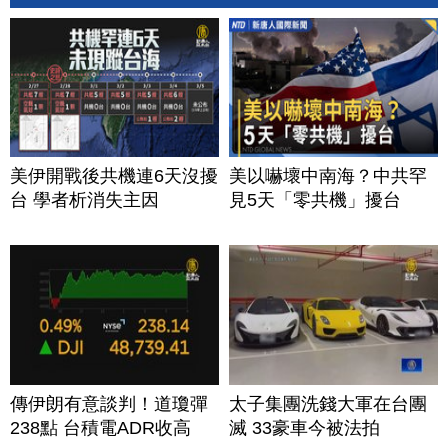
美伊開戰後共機連6天沒擾
美以嚇壞中南海？中共罕
台 學者析消失主因
見5天「零共機」擾台
傳伊朗有意談判！道瓊彈
太子集團洗錢大軍在台團
238點 台積電ADR收高
滅 33豪車今被法拍