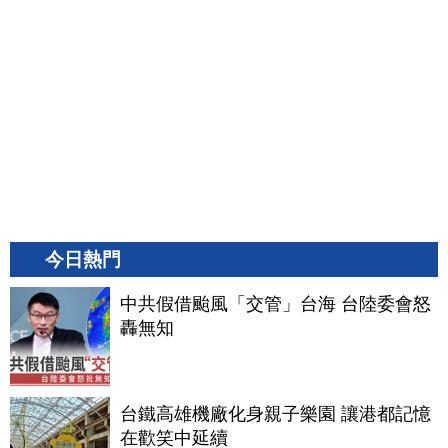
今日熱門
中共假借颱風「交管」台海 台陸委會怒
轟無知
台鐵高雄機廠化身親子樂園 讓港都記憶
在歡笑中延續