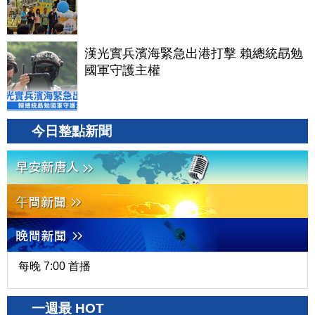
漢光實兵濱海緊急出港打擊 賴總統勗勉
國軍守護主權
今日整點新聞
每晚 7:00 首播
一週最 HOT