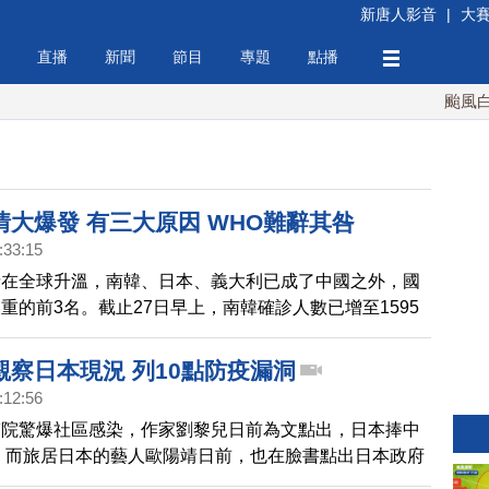
新唐人影音
|
大
直播
新聞
節目
專題
點播
颱風白海
情大爆發 有三大原因 WHO難辭其咎
:33:15
情在全球升溫，南韓、日本、義大利已成了中國之外，國
重的前3名。截止27日早上，南韓確診人數已增至1595
7例，義大利470例，而韓、義兩國的確診患者更是快速增
觀察日本現況 列10點防疫漏洞
:12:56
醫院驚爆社區感染，作家劉黎兒日前為文點出，日本捧中
 而旅居日本的藝人歐陽靖日前，也在臉書點出日本政府
洞百出，像是日本以減少經濟損失為優先的政策，甚至受