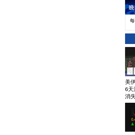
每
美
6天
消