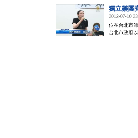
到了美國軍
獨立樂團
國，估計在
2012-07-10 23
期，不過日
位在台北市
散，目前並
台北市政府
大幅減班的
社會」不服
靖也指出，
聚立法院，
創作者一個