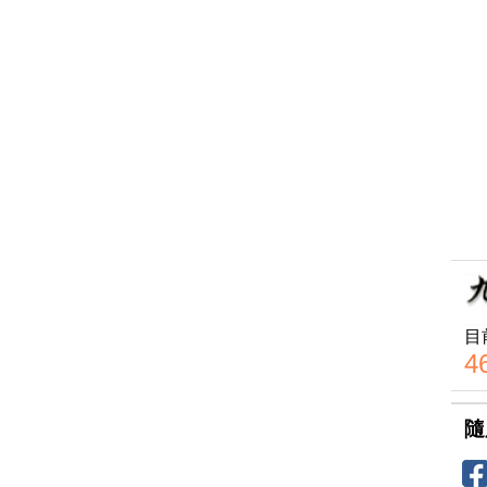
目
4
隨