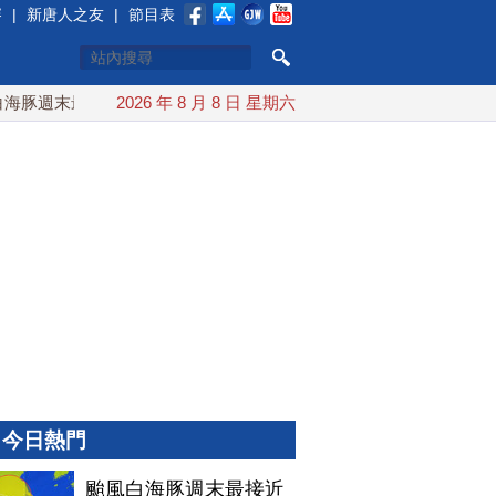
賽
|
新唐人之友
|
節目表
豚週末最接近台灣 最快9日可能登陸中國
2026 年 8 月 8 日 星期六
台灣漢光首結合城鎮演
今日熱門
颱風白海豚週末最接近