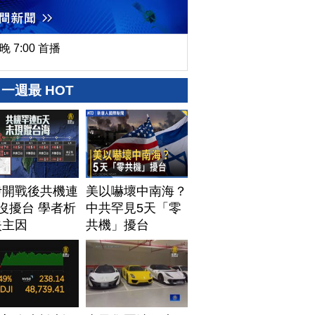
晚 7:00 首播
一週最 HOT
伊開戰後共機連
美以嚇壞中南海？
沒擾台 學者析
中共罕見5天「零
失主因
共機」擾台