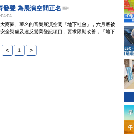
方人士的嚴厲批評。加上因為日本的觀光收益過度仰賴中
齊發聲 為展演空間正名
中共解除出團禁令之後，其它國家會維持一段時間觀察
:04:04
本可能會立即門戶大開。而在日本機場的檢疫也非常的鬆
師大商圈、著名的音樂展演空間「地下社會」，六月底被
沒有禁止跟中國的交通運輸，那麼扣去因為觀光客減少而
以安全疑慮及違反營業登記項目，要求限期改善，「地下
航班之外，每天依然有許多人往返中國跟日本兩地。歐陽
判決，認為是被迫歇業，今天有近百位音樂人和支持者齊
有不少日本人在社群網
要求文化部門正視問題、修訂相關的法規，還給獨立音樂
<
1
>
展演空間。