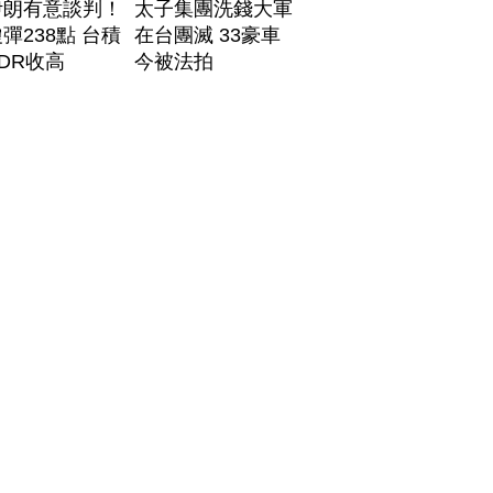
伊朗有意談判！
太子集團洗錢大軍
彈238點 台積
在台團滅 33豪車
DR收高
今被法拍