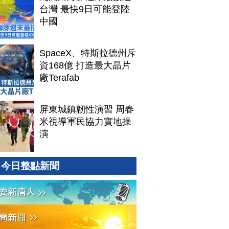
台灣 最快9日可能登陸
中國
SpaceX、特斯拉德州斥
資168億 打造最大晶片
廠Terafab
屏東城鎮韌性演習 周春
米視導軍民協力實地操
演
今日整點新聞