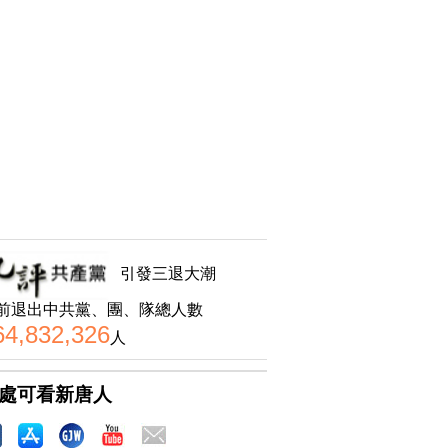
引發三退大潮
前退出中共黨、團、隊總人數
64,832,326
人
處可看新唐人