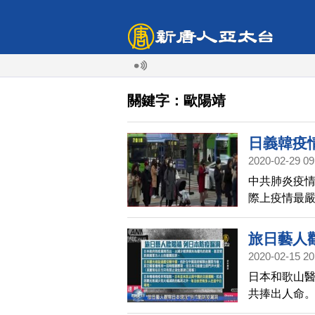
關鍵字：歐陽靖
日義韓疫
2020-02-29 09
中共肺炎疫
際上疫情最嚴
例，日本89
加。
旅日藝人
2020-02-15 20
日本和歌山
共捧出人命。
的防疫，漏