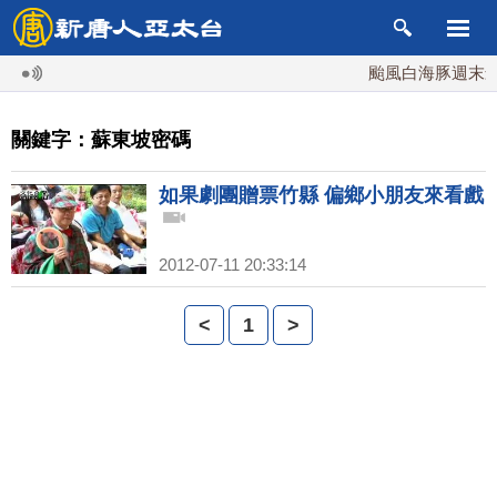
颱風白海豚週末最接
關鍵字：蘇東坡密碼
如果劇團贈票竹縣 偏鄉小朋友來看戲
2012-07-11 20:33:14
<
1
>