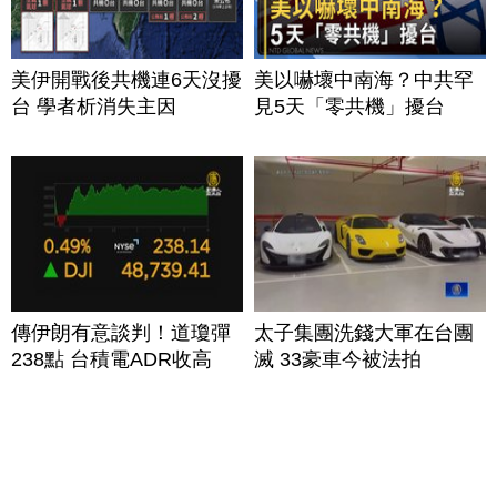
美伊開戰後共機連6天沒擾
美以嚇壞中南海？中共罕
台 學者析消失主因
見5天「零共機」擾台
傳伊朗有意談判！道瓊彈
太子集團洗錢大軍在台團
238點 台積電ADR收高
滅 33豪車今被法拍