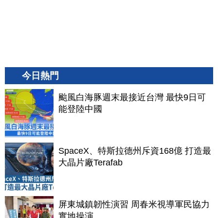
今日熱門
颱風白海豚週末最接近台灣 最快9日可
能登陸中國
SpaceX、特斯拉德州斥資168億 打造最
大晶片廠Terafab
屏東城鎮韌性演習 周春米視導軍民協力
實地操演