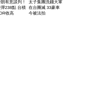
伊朗有意談判！
太子集團洗錢大軍
彈238點 台積
在台團滅 33豪車
DR收高
今被法拍