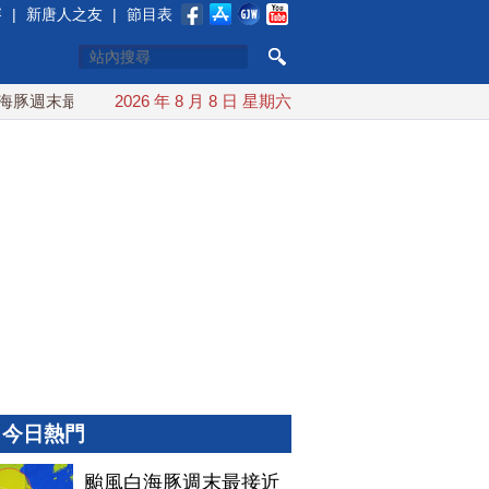
賽
|
新唐人之友
|
節目表
週末最接近台灣 最快9日可能登陸中國
2026 年 8 月 8 日 星期六
台灣漢光首結合城鎮演習
今日熱門
颱風白海豚週末最接近