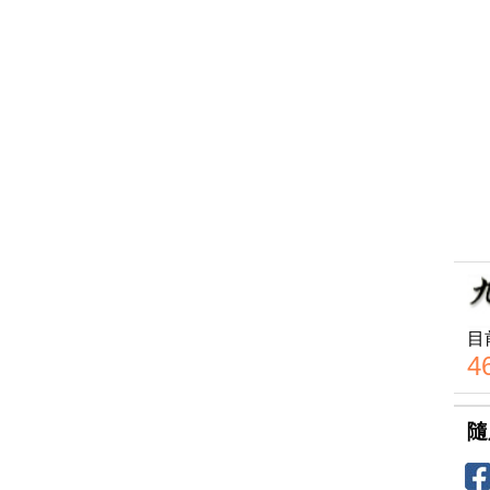
目
4
隨