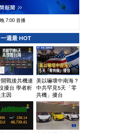
晚 7:00 首播
一週最 HOT
伊開戰後共機連
美以嚇壞中南海？
沒擾台 學者析
中共罕見5天「零
失主因
共機」擾台