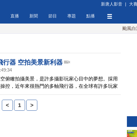
新唐人影音
|
大
直播
新聞
節目
專題
點播
颱風白海豚
飛行器 空拍美景新利器
:49:34
臨空俯瞰拍攝美景，是許多攝影玩家心目中的夢想。採用
式操控，近年來很熱門的多軸飛行器，在全球有許多玩家
透過附掛上的高解析攝影，記錄著精彩的高空畫面。
<
1
>