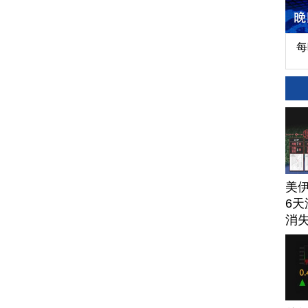
每
美
6天
消