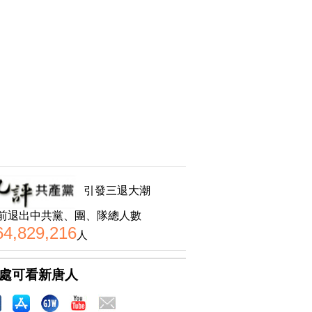
引發三退大潮
前退出中共黨、團、隊總人數
64,829,216
人
處可看新唐人