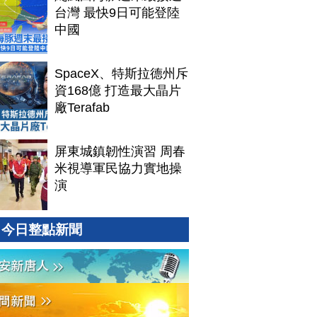
台灣 最快9日可能登陸
中國
SpaceX、特斯拉德州斥
資168億 打造最大晶片
廠Terafab
屏東城鎮韌性演習 周春
米視導軍民協力實地操
演
今日整點新聞