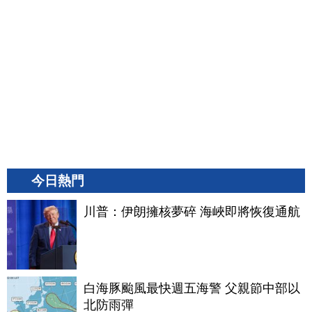
今日熱門
川普：伊朗擁核夢碎 海峽即將恢復通航
白海豚颱風最快週五海警 父親節中部以
北防雨彈