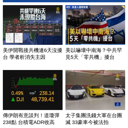
美伊開戰後共機連6天沒擾
美以嚇壞中南海？中共罕
台 學者析消失主因
見5天「零共機」擾台
傳伊朗有意談判！道瓊彈
太子集團洗錢大軍在台團
238點 台積電ADR收高
滅 33豪車今被法拍