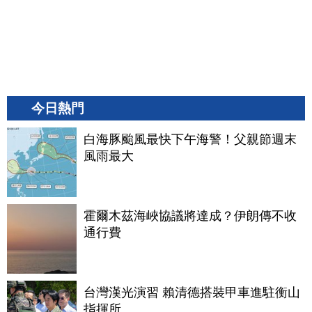
今日熱門
白海豚颱風最快下午海警！父親節週末
風雨最大
霍爾木茲海峽協議將達成？伊朗傳不收
通行費
台灣漢光演習 賴清德搭裝甲車進駐衡山
指揮所