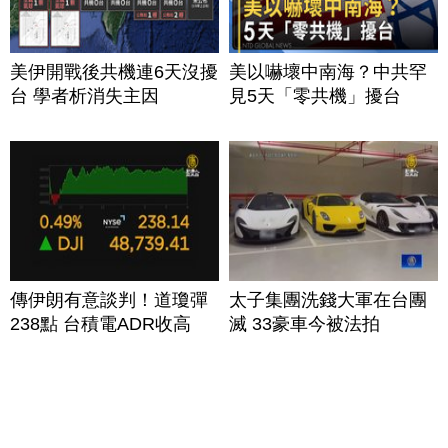
美伊開戰後共機連6天沒擾
美以嚇壞中南海？中共罕
台 學者析消失主因
見5天「零共機」擾台
傳伊朗有意談判！道瓊彈
太子集團洗錢大軍在台團
238點 台積電ADR收高
滅 33豪車今被法拍