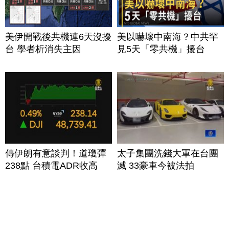
美伊開戰後共機連6天沒擾
美以嚇壞中南海？中共罕
台 學者析消失主因
見5天「零共機」擾台
傳伊朗有意談判！道瓊彈
太子集團洗錢大軍在台團
238點 台積電ADR收高
滅 33豪車今被法拍