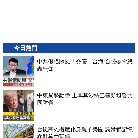
今日熱門
中共假借颱風「交管」台海 台陸委會怒
轟無知
中東局勢動盪 土耳其沙特巴基斯坦誓共
同防禦
台鐵高雄機廠化身親子樂園 讓港都記憶
在歡笑中延續