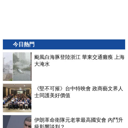
今日熱門
颱風白海豚登陸浙江 華東交通癱瘓 上海
大淹水
《堅不可摧》台中特映會 政商藝文界人
士同護美好價值
伊朗革命衛隊元老掌最高國安會 內鬥升
級影響談判？