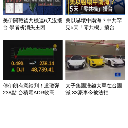
美伊開戰後共機連6天沒擾
美以嚇壞中南海？中共罕
台 學者析消失主因
見5天「零共機」擾台
傳伊朗有意談判！道瓊彈
太子集團洗錢大軍在台團
238點 台積電ADR收高
滅 33豪車今被法拍