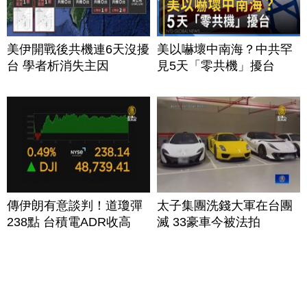
美伊開戰後共機連6天沒擾
美以嚇壞中南海？中共罕
台 學者析消失主因
見5天「零共機」擾台
傳伊朗有意談判！道瓊彈
太子集團洗錢大軍在台團
238點 台積電ADR收高
滅 33豪車今被法拍