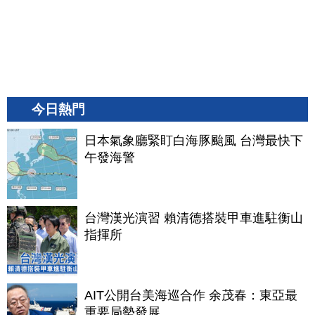
今日熱門
日本氣象廳緊盯白海豚颱風 台灣最快下
午發海警
台灣漢光演習 賴清德搭裝甲車進駐衡山
指揮所
AIT公開台美海巡合作 余茂春：東亞最
重要局勢發展