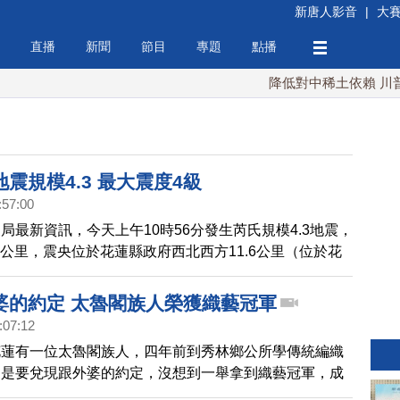
新唐人影音
|
大
直播
新聞
節目
專題
點播
降低對中稀土依賴 川普宣布
震規模4.3 最大震度4級
:57:00
局最新資訊，今天上午10時56分發生芮氏規模4.3地震，
.3公里，震央位於花蓮縣政府西北西方11.6公里（位於花
，最大震度花蓮縣4級。
婆的約定 太魯閣族人榮獲織藝冠軍
:07:12
花蓮有一位太魯閣族人，四年前到秀林鄉公所學傳統編織
只是要兌現跟外婆的約定，沒想到一舉拿到織藝冠軍，成
她還成立工坊，希望族人能夠將傳統編織文化接續下去。