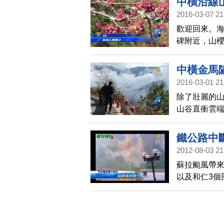
中橫沿線
2016-03-07 21
歡迎回來。海
碑附近，山
這山中美麗
中橫金馬
2016-03-01 21
除了壯麗的
山谷直衝雲
逝的美景。
鐵公路中
2012-08-03 21
蘇拉颱風帶
以及和仁3個
總隊直升機
等地 援助災