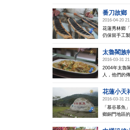
世界罕見的
番刀故鄉
2016-04-20 21
花蓮秀林鄉「
仍保留手工
認為擁有一
太魯閣族
2016-03-31 21
2004年太
人，他們的
的當季食蔬
花蓮小天
2016-03-31 21
「慕谷慕魚
鄉銅門地區
鏡頭，一起