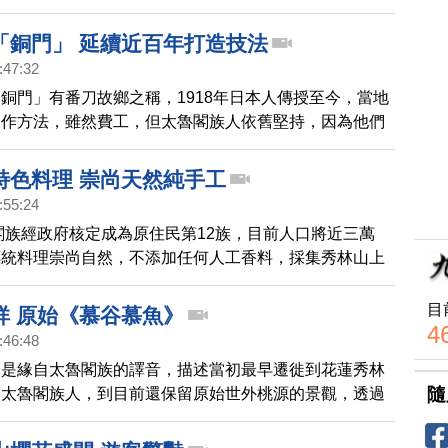
海岸斷崖，成為台灣八大奇景之一。
「銅門」 延續近百年打造技法
:47:32
銅門」有番刀故鄉之稱，1918年日本人傳授至今，當地
製作方法，雖然費工，但太魯閣族人依舊堅持，因為他們
把好刀，會上山打獵才是勇士。
特色料理 崇尚天然純手工
:55:24
魯閣族經政府核定成為原住民第12族，目前人口將近三萬
傳統料理崇尚自然，不添加任何人工香料，採集秀林山上
，味道非常特別，讓人吃過口齒留香。
目
祥 原始《慕谷慕魚》
4
:46:48
」是緣自太魯閣族的譯音，描述當初最早遷徙到花蓮秀林
隨
的太魯閣族人，到目前還保留原始世外桃源的景觀，透過
去看看。