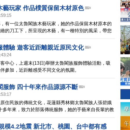
木藝玩家 作品樸質保留木材原色
:59:15
鄉，有一位太魯閣族木藝玩家，她的作品保留木材原本的
細緻的刀工下，所呈現的木藝，有一種特別的風采，帶您
。
服體驗 遊客近距離親近原民文化
:43:24
客中心，上週末(13日)舉辦太魯閣族服飾體驗活動，吸
攜伴參加，近距離感受不同文化的氛圍。
閣服飾 四十年來作品源源不斷
:53:17
，原住民族的傳統文化，花蓮縣秀林鄉太魯閣族人張碧娥
)，四十多年來，致力於部落傳統服飾，她的手藝來自長輩的教
統編織法加上自己的創意來設計，訂單邀約不斷，包括太
伊祭，都喜歡穿她做出來的衣服。
規模4.2地震 新北市、桃園、台中都有感