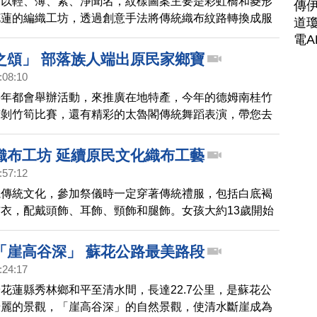
品以輕、薄、素、淨聞名，紋樣圖案主要是彩虹橋和菱形
傳
花蓮的編織工坊，透過創意手法將傳統織布紋路轉換成服
道瓊
場，除了提升傳統編織工藝，同時還獲得族群的認同。
電A
之頌」 部落族人端出原民家鄉寶
:08:10
每年都會舉辦活動，來推廣在地特產，今年的德姆南桂竹
有剝竹筍比賽，還有精彩的太魯閣傳統舞蹈表演，帶您去
織布工坊 延續原民文化織布工藝
:57:12
視傳統文化，參加祭儀時一定穿著傳統禮服，包括白底褐
衣，配戴頭飾、耳飾、頸飾和腿飾。女孩大約13歲開始
能。當地還有織布工坊設計織布文創品，要讓太魯閣族的
揚光大。
「崖高谷深」 蘇花公路最美路段
:24:17
花蓮縣秀林鄉和平至清水間，長達22.7公里，是蘇花公
壯麗的景觀，「崖高谷深」的自然景觀，使清水斷崖成為