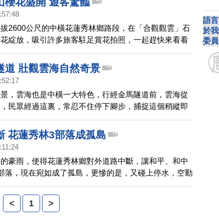
山櫻花盛開 遊客驚豔
:57:48
語言
拔2600公尺的中橫花蓮秀林鄉路段，在「合觀觀雲」石
於我
櫻花綻放，吸引許多旅客駐足賞花拍照，一起趕快來看看
委員
的「嬌點」。
隧道 壯觀雲海自然奇景
:52:17
山景，雲海也是中橫一大特色，行經金馬隧道前，雲海從
端，民眾經過這裏，常忍不住停下腳步，捕捉這個稍縱即
斷 花蓮秀林3部落成孤島
:11:24
來的豪雨，使得花蓮秀林鄉對外道路中斷，讓和平、和中
部落，現在宛如成了孤島，更慘的是，又碰上停水，空勤
上午運補賑災物資到和平國小，再經陸運轉送和中、和仁
民。
<
1
>