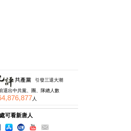
引發三退大潮
前退出中共黨、團、隊總人數
64,876,877
人
處可看新唐人