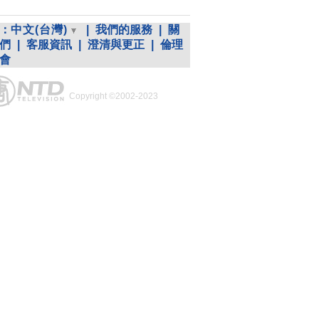
：
中文(台灣)
|
我們的服務
|
關
們
|
客服資訊
|
澄清與更正
|
倫理
會
Copyright ©2002-2023