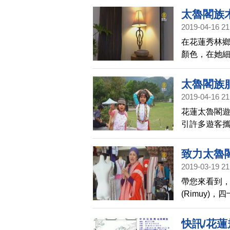
太魯閣族
2019-04-16 21
在花蓮秀林
顏色，在她
一塊去欣賞
太魯閣族
2019-04-16 21
花蓮太魯閣遊
引許多遊客
致力太魯
2019-03-19 21
帶您來看到
(Rimuy
導，採用傳
魯閣族歌手
快訊/花蓮