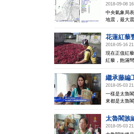
2018-09-08 16
中央氣象局表
地震，最大震
北偏東方36
花蓮紅藜
2018-05-16 21
現在正值紅
紅藜，飽滿
於農民來說
繼承藤編
2018-05-03 21
一樣是太魯
來都是太魯
世後，憑著
們也不以為
太魯閣族
2018-05-03 21