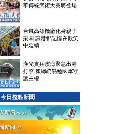
華傳統武術大賽將登場
台鐵高雄機廠化身親子
樂園 讓港都記憶在歡笑
中延續
漢光實兵濱海緊急出港
打擊 賴總統勗勉國軍守
護主權
今日整點新聞