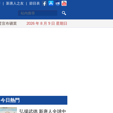
賽
|
新唐人之友
|
節目表
礦業投資20億美元
2026 年 8 月 9 日 星期日
中東局勢動盪 土耳其沙特巴基斯坦誓共同
今日熱門
弘揚武德 新唐人全球中