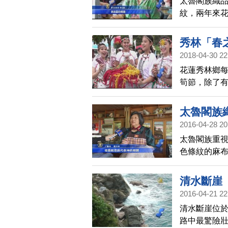
太魯閣族織
紋，兩年來
裝，開發市
秀林「春
2018-04-30 22
花蓮秀林鄉
筍節，除了
看看。
太魯閣族
2016-04-28 20
太魯閣族重
色條紋的麻布
學習織布技
織布文化發
清水斷崖
2016-04-21 22
清水斷崖位於
路中最驚險