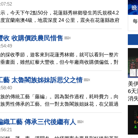
:07:52
示，今天下午2點50分，花蓮縣秀林鄉發生芮氏規模4.2
度宜蘭南澳4級，地震深度 24 公里，震央在花蓮縣政府
每
.9公里。最大震度為宜蘭縣南4級、花蓮縣和平也有3級。
豐收 收購價跌農民惜售
:54:49
藜的採收季節，遊客來到花蓮秀林鄉，就可以看到一整片
彎垂畫面，雖然紅藜大豐收，但今年廠商收購價偏低，對
，實在不敷成本，希望等到好價錢再售出。
工藝 太魯閣族姊妹訴思父之情
美
:58:40
6天
閣族的傳統工藝「藤編」。因為製作過程，耗時費力，向
消
閣族男性傳承的工藝。但一對太魯閣族姐妹花，在父親過
零碎記憶重現父親的藤編技藝，儘管材料取得不易，但她
苦，將想念父親的心情，化為一件件作品
編織工藝 傳承三代後繼有人
:56:21