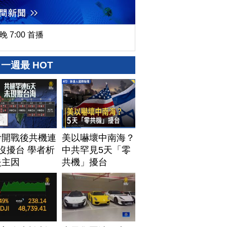
晚 7:00 首播
一週最 HOT
伊開戰後共機連
美以嚇壞中南海？
沒擾台 學者析
中共罕見5天「零
失主因
共機」擾台