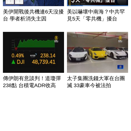
美伊開戰後共機連6天沒擾
美以嚇壞中南海？中共罕
台 學者析消失主因
見5天「零共機」擾台
傳伊朗有意談判！道瓊彈
太子集團洗錢大軍在台團
238點 台積電ADR收高
滅 33豪車今被法拍