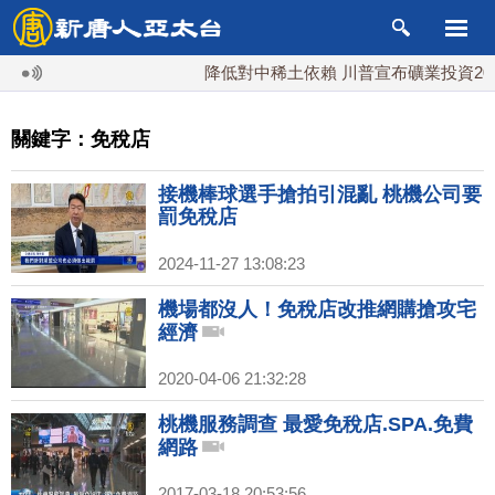
降低對中稀土依賴 川普宣布礦業投資20億
關鍵字：免稅店
接機棒球選手搶拍引混亂 桃機公司要
罰免稅店
2024-11-27 13:08:23
機場都沒人！免稅店改推網購搶攻宅
經濟
2020-04-06 21:32:28
桃機服務調查 最愛免稅店.SPA.免費
網路
2017-03-18 20:53:56