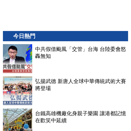
今日熱門
中共假借颱風「交管」台海 台陸委會怒
轟無知
弘揚武德 新唐人全球中華傳統武術大賽
將登場
台鐵高雄機廠化身親子樂園 讓港都記憶
在歡笑中延續