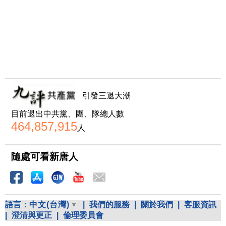
引發三退大潮
目前退出中共黨、團、隊總人數
464,857,915
人
隨處可看新唐人
語言：
中文(台灣)
|
我們的服務
|
關於我們
|
客服資訊
|
澄清與更正
|
倫理委員會