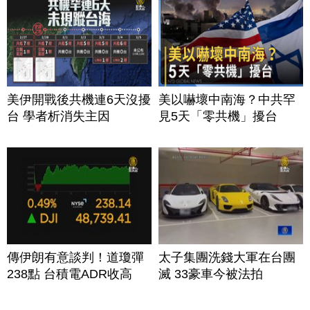
美伊開戰後共機連6天沒擾
美以嚇壞中南海？中共罕
台 學者析消失主因
見5天「零共機」擾台
傳伊朗有意談判！道瓊彈
太子集團洗錢大軍在台團
238點 台積電ADR收高
滅 33豪車今被法拍