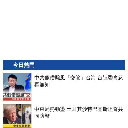
今日熱門
中共假借颱風「交管」台海 台陸委會怒
轟無知
中東局勢動盪 土耳其沙特巴基斯坦誓共
同防禦