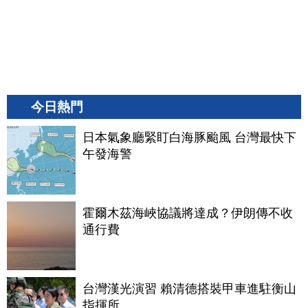
今日熱門
日本氣象廳緊盯白海豚颱風 台灣最快下
午發海警
霍爾木茲海峽協議將達成？伊朗傳不收
通行費
台灣漢光演習 賴清德搭裝甲車進駐衡山
指揮所