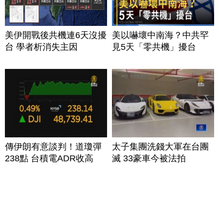
美伊開戰後共機連6天沒擾
美以嚇壞中南海？中共罕
台 學者析消失主因
見5天「零共機」擾台
傳伊朗有意談判！道瓊彈
太子集團洗錢大軍在台團
238點 台積電ADR收高
滅 33豪車今被法拍