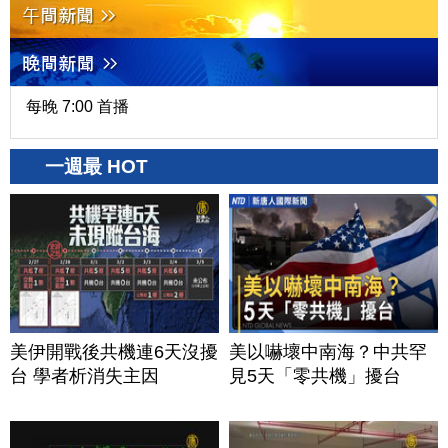
每晚 7:00 首播
一週最 HOT
美伊開戰後共機連6天沒擾
美以嚇壞中南海？中共罕
台 學者析消失主因
見5天「零共機」擾台