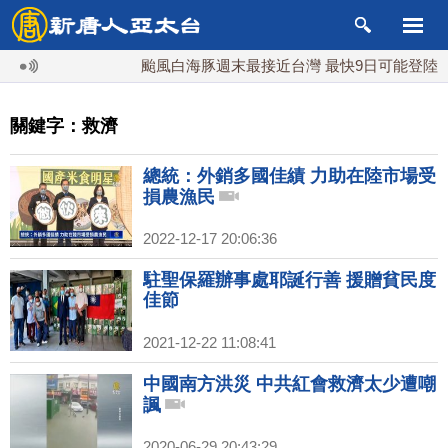
颱風白海豚週末最接近台灣 最快9日可能登陸中
關鍵字：救濟
總統：外銷多國佳績 力助在陸市場受
損農漁民
2022-12-17 20:06:36
駐聖保羅辦事處耶誕行善 援贈貧民度
佳節
2021-12-22 11:08:41
中國南方洪災 中共紅會救濟太少遭嘲
諷
2020-06-29 20:43:29