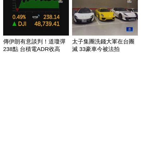
傳伊朗有意談判！道瓊彈
太子集團洗錢大軍在台團
238點 台積電ADR收高
滅 33豪車今被法拍