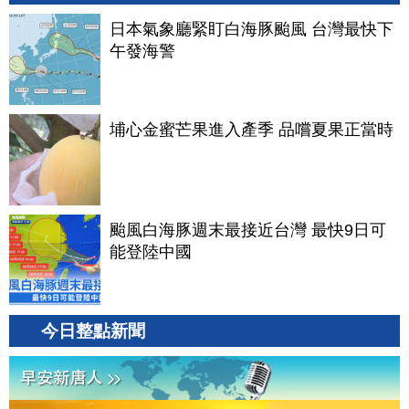
日本氣象廳緊盯白海豚颱風 台灣最快下
午發海警
埔心金蜜芒果進入產季 品嚐夏果正當時
颱風白海豚週末最接近台灣 最快9日可
能登陸中國
今日整點新聞