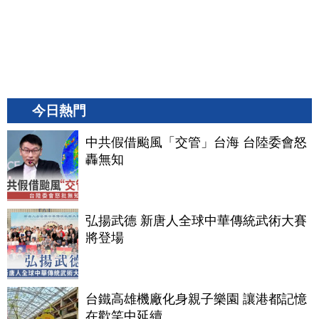
今日熱門
中共假借颱風「交管」台海 台陸委會怒
轟無知
弘揚武德 新唐人全球中華傳統武術大賽
將登場
台鐵高雄機廠化身親子樂園 讓港都記憶
在歡笑中延續