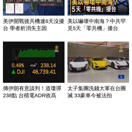
美伊開戰後共機連6天沒擾
美以嚇壞中南海？中共罕
台 學者析消失主因
見5天「零共機」擾台
傳伊朗有意談判！道瓊彈
太子集團洗錢大軍在台團
238點 台積電ADR收高
滅 33豪車今被法拍