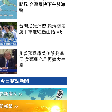
颱風 台灣最快下午發海
警
台灣漢光演習 賴清德搭
裝甲車進駐衡山指揮所
川普預透露美伊談判進
展 美彈藥充足再擴大生
產
今日整點新聞