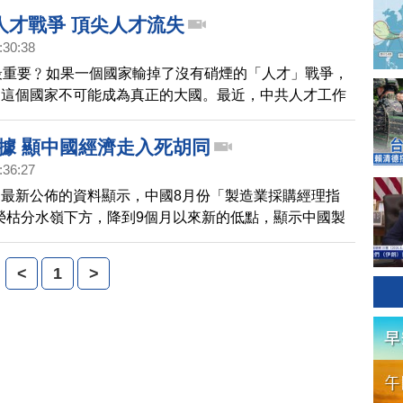
致外企紛紛撤離。
人才戰爭 頂尖人才流失
:30:38
最重要﹖如果一個國家輸掉了沒有硝煙的「人才」戰爭，
，這個國家不可能成為真正的大國。最近，中共人才工作
公室負責人表示，中國流失的頂尖人才數量，居世界首
請看報導。
數據 顯中國經濟走入死胡同
:36:27
最新公佈的資料顯示，中國8月份「製造業採購經理指
)在榮枯分水嶺下方，降到9個月以來新的低點，顯示中國製
困境，而出口訂單指數也創下09年以來新低，出口訂單
, 市場對中國經濟回暖信號的期待又一次落空。專家們認
<
1
>
濟已經走入死胡同。