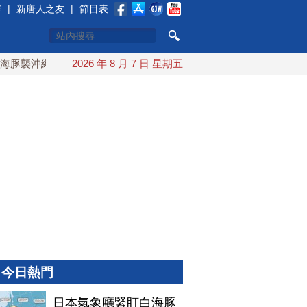
賽
|
新唐人之友
|
節目表
襲沖繩 週末最近台灣 10日登陸浙江
2026 年 8 月 7 日 星期五
川普預透露美伊談判進展
今日熱門
日本氣象廳緊盯白海豚