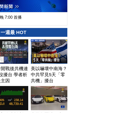
晚 7:00 首播
一週最 HOT
伊開戰後共機連
美以嚇壞中南海？
沒擾台 學者析
中共罕見5天「零
失主因
共機」擾台