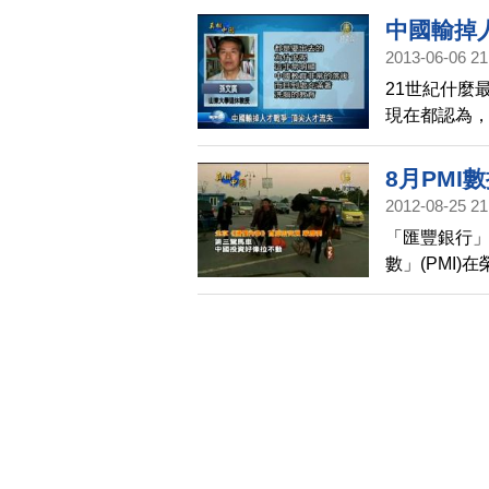
境惡化，導
中國輸掉
2013-06-06 21
21世紀什麼
現在都認為
協調小組辦
位。接下來
8月PMI
2012-08-25 21
「匯豐銀行」
數」(PMI
造業持續面臨
指標大幅惡化
為，中國經