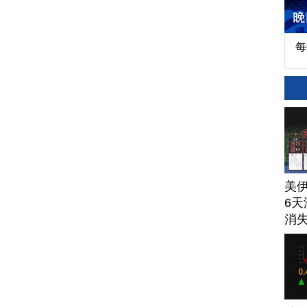
每
美
6天
消