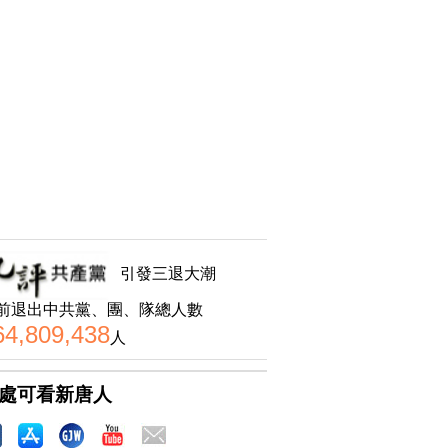
引發三退大潮
前退出中共黨、團、隊總人數
64,809,438
人
處可看新唐人