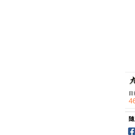
目
4
隨