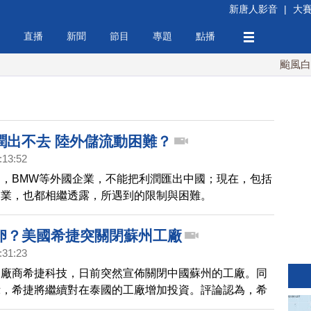
新唐人影音
|
大
直播
新聞
節目
專題
點播
颱風白海豚
潤出不去 陸外儲流動困難？
:13:52
，BMW等外國企業，不能把利潤匯出中國；現在，包括
企業，也都相繼透露，所遇到的限制與困難。
卵？美國希捷突關閉蘇州工廠
:31:23
碟廠商希捷科技，日前突然宣佈關閉中國蘇州的工廠。同
示，希捷將繼續對在泰國的工廠增加投資。評論認為，希
與此前被追徵巨額稅款有關，另一個因素則是中國投資環