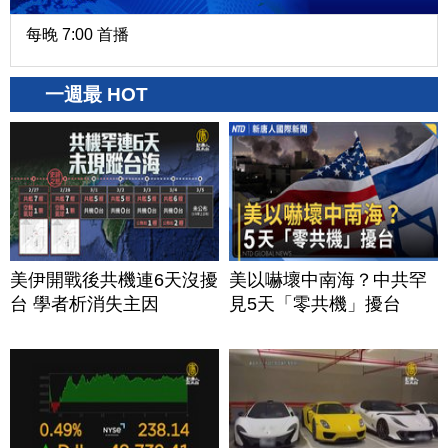
每晚 7:00 首播
一週最 HOT
美伊開戰後共機連6天沒擾
美以嚇壞中南海？中共罕
台 學者析消失主因
見5天「零共機」擾台