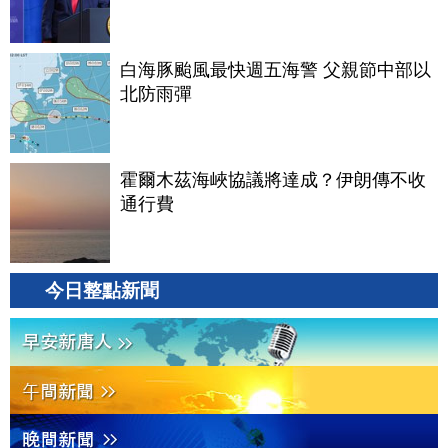
白海豚颱風最快週五海警 父親節中部以
北防雨彈
霍爾木茲海峽協議將達成？伊朗傳不收
通行費
今日整點新聞