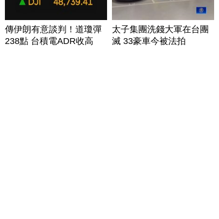
傳伊朗有意談判！道瓊彈
太子集團洗錢大軍在台團
238點 台積電ADR收高
滅 33豪車今被法拍