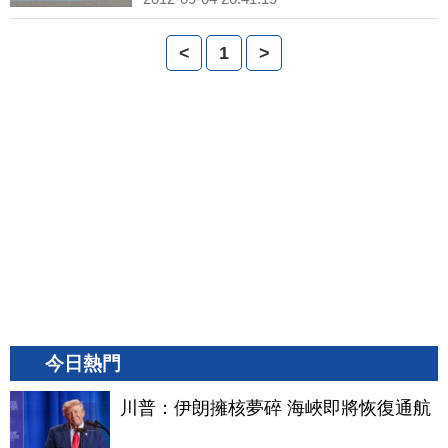
<
1
>
今日熱門
川普：伊朗擁核夢碎 海峽即將恢復通航