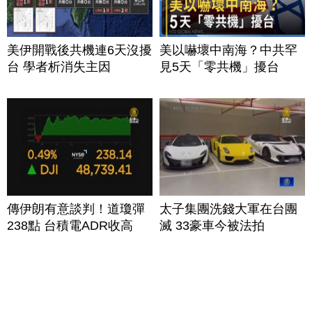
美伊開戰後共機連6天沒擾
美以嚇壞中南海？中共罕
台 學者析消失主因
見5天「零共機」擾台
傳伊朗有意談判！道瓊彈
太子集團洗錢大軍在台團
238點 台積電ADR收高
滅 33豪車今被法拍