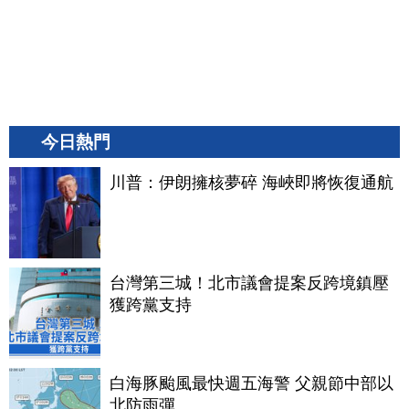
今日熱門
川普：伊朗擁核夢碎 海峽即將恢復通航
台灣第三城！北市議會提案反跨境鎮壓
獲跨黨支持
白海豚颱風最快週五海警 父親節中部以
北防雨彈